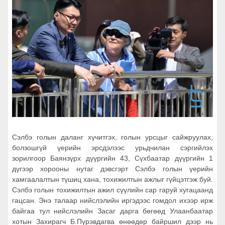
Сэлбэ голын даланг хүчитгэх, голын урсцыг сайжруулах,
болзошгүй үерийн эрсдэлээс урьдчилан сэргийлэх
зорилгоор Баянзүрх дүүргийн 43, Сүхбаатар дүүргийн 1
дүгээр хорооны нутаг дэвсгэрт Сэлбэ голын үерийн
хамгаалалтын түшиц хана, тохижилтын ажлыг гүйцэтгэж буй.
Сэлбэ голын тохижилтын ажил сүүлийн сар гаруй хугацаанд
гацсан. Энэ талаар нийслэлийн иргэдээс гомдол ихээр ирж
байгаа тул нийслэлийн Засаг дарга бөгөөд Улаанбаатар
хотын Захирагч Б.Пүрэвдагва өнөөдөр байршил дээр нь