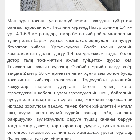
Мөн зураг төсөвт тусгагдаагүй нэмэлт ажлуудыг гүйцэтгэж
байгааг дурдсан юм. Төслийн хүрээнд Натур орчимд 1.4 км
урт, 4.1-6.9 метр өндөр, төмөр бетон хийцтэй хамгаалалтын
түшиц хана барьж, үерээс хамгаалах зориулалттай чулуун
бэхэлгээг хийсэн. Үргэлжлүүлэн Сэлбэ голын үерийн
хамгаалалтын далан дагуу 1.4 км үргэлжлэх гадна болон
дотор талд тохижилтын ажлыг гүйцэтгэж дуусах юм.
Тохижилтын ажлын хүрээнд Сэлбийн эргийн дагуу хоёр
талдаа 2 метр 50 см өргөнтэй явган хүний зам болон бусад
тохижилтыг хийхээр төлөвлөсөн. Тодруулбал, далангийн
хажуугаар шороон дүүргэлт болон түшиц хана,
гэрэлтүүлгийн кабель шугам гэрэлтүүлгийн шон, байгалийн
чулуун хавтангаар явган хүний зам, хөгжлийн бэрхшээлтэй
иргэдэд зориулсан пандус, төмөр бетон хийцлэлтэй металл
шат, хуучин явган хүний гүүрийн засвар, хайс, хашлага
байршуулах, зүлэгжүүлэлт, баруун түшиц хананы баруун
талд геотор дэвсэж, хар шороогоор дүүргэх, түшиц хананы
өнгөлгөө, тэгшилгээ, ус чийгнээс хамгаалах уретон будгаар
будах ажлыг тус тус гүйцэтгэнэ.