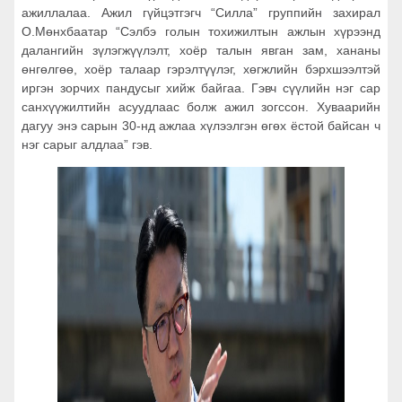
ажиллалаа. Ажил гүйцэтгэгч “Силла” группийн захирал
О.Мөнхбаатар “Сэлбэ голын тохижилтын ажлын хүрээнд
далангийн зүлэгжүүлэлт, хоёр талын явган зам, хананы
өнгөлгөө, хоёр талаар гэрэлтүүлэг, хөгжлийн бэрхшээлтэй
иргэн зорчих пандусыг хийж байгаа. Гэвч сүүлийн нэг сар
санхүүжилтийн асуудлаас болж ажил зогссон. Хуваарийн
дагуу энэ сарын 30-нд ажлаа хүлээлгэн өгөх ёстой байсан ч
нэг сарыг алдлаа” гэв.