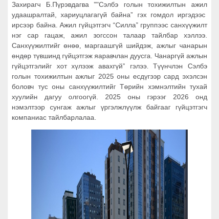
Захирагч Б.Пүрэвдагва ""Сэлбэ голын тохижилтын ажил
удаашралтай, хариуцлагагүй байна” гэх гомдол иргэдээс
ирсээр байна. Ажил гүйцэтгэгч “Силла” группээс санхүүжилт
нэг сар гацаж, ажил зогссон талаар тайлбар хэллээ.
Санхүүжилтийг өнөө, маргаашгүй шийдэж, ажлыг чанарын
өндөр түвшинд гүйцэтгэж яаравчлан дуусга. Чанаргүй ажлын
гүйцэтгэлийг хот хүлээж авахгүй” гэлээ. Түүнчлэн Сэлбэ
голын тохижилтын ажлыг 2025 оны есдүгээр сард эхэлсэн
боловч тус оны санхүүжилтийг Төрийн хэмнэлтийн тухай
хуулийн дагуу олгоогүй. 2025 оны гэрээг 2026 онд
нэмэлтээр сунгаж ажлыг үргэлжлүүлж байгааг гүйцэтгэгч
компаниас тайлбарлалаа.