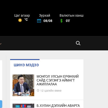
Зурхай
Валютын ханш
Цаг агаар
°C
08/08
0₮
ШИНЭ МЭДЭЭ
МОНГОЛ УЛСЫН ЕРӨНХИЙ
САЙД СЭЛЭНГЭ АЙМАГТ
АЖИЛЛАЛАА
12 цагийн өмнө
Х
Б.ХУЛАН ДЭЛХИЙН АВАРГА