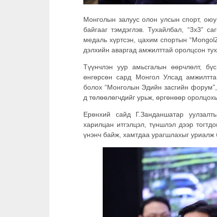
Монголын залуус олон улсын спорт, оюу
байгааг тэмдэглэв. Тухайлбал, “3x3” с
медаль хүртсэн, цахим спортын “Mongol
дэлхийн аваргад амжилттай оролцсон ту
Түүнчлэн уур амьсгалын өөрчлөлт, бү
өнгөрсөн сард Монгол Улсад амжилттай
болох “Монголын Эдийн засгийн форум”, 
д төлөөлөгчдийг урьж, өргөнөөр оролцох
Ерөнхий сайд Г.Занданшатар уулзалт
харилцан итгэлцэл, түншлэл дээр тогтд
үнэнч байж, хамтдаа урагшлахыг уриалж 