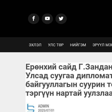
ЭХЛЭЛ
УЛС ТӨР
НИЙГЭМ
ЭРҮҮЛ МЭ
Ерөнхий сайд Г.Занда
Улсад суугаа диплома
байгууллагын суурин 
тэргүүн нартай уулзла
ADMIN
2025/07/01