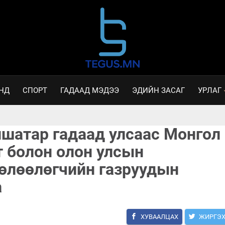
НД
СПОРТ
ГАДААД МЭДЭЭ
ЭДИЙН ЗАСАГ
УРЛАГ
ншатар гадаад улсаас Монгол
т болон олон улсын
төлөөлөгчийн газруудын
а
ХУВААЛЦАХ
ЖИРГЭ