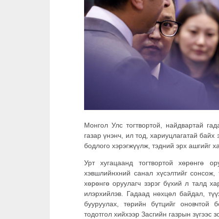
Монгол Улс тогтвортой, найдвартай гад
газар үнэнч, ил тод, хариуцлагатай байх
бодлого хэрэгжүүлж, тэдний эрх ашгийг х
Урт хугацаанд тогтвортой хөрөнгө ор
хэвшлийнхний санал хүсэлтийг сонсож, 
хөрөнгө оруулагч зэрэг бүхий л талд х
илэрхийлэв. Гадаад нөхцөл байдал, түү
бууруулах, төрийн бүтцийг оновчтой 
тодотгол хийхээр Засгийн газрын зүгээс з