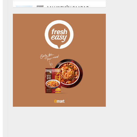
ААН-ҮҮДИЙН ЗААВАЛ
БҮРДҮҮЛДЭГ 103
БҮРТГЭЛИЙГ ХҮЧИНГҮЙ
БОЛГОЛОО
16 цагийн өмнө
НАТО-ГИЙН ЛОГИСТИКИЙН
ЧУХАЛ ТӨВ ЛЕЙПЦИГИЙН
НИСЭХ БУУДАЛД
БӨМБӨГТЭЙ ДРО…
16 цагийн өмнө
БУЯНТ СУМАНД АЛГА
БОЛСОН 10 НАСТАЙ
ОХИНЫГ ЭРЭН ХАЙХ
АЖИЛЛАГАА ҮРГЭЛЖИЛ…
16 цагийн өмнө
ХУДАЛДАА, ҮЙЛЧИЛГЭЭ
ЭРХЛЭХЭД ШААРДДАГ
ДАВХАРДСАН БҮРТГЭЛИЙГ
ХҮЧИНГҮЙ Б…