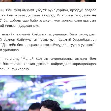
ны тэмцээнд амжилт үзүүлж буйг дурдан, ирээдүй өөдрөг
агсан бөмбөгийн дэлхийн аваргад Монголын охид мөнгөн
Z” баг хоёрдугаар байр эзэлсэн, мөн монгол охин шатрын
хай жишээг дурдсан юм.
с нутгийн аюулгүй байдлын асуудлаарх бага хурлуудыг
 зохион байгуулсныг тэмдэглэн, удахгүй Улаанбаатарт
“Дэлхийн бизнес эрхлэгч эмэгтэйчүүдийн чуулга уулзалт”-
ыг уриаллаа.
ын төгсгөлд “Манай хамтын ажиллагааны амжилт бол
ог. Энх тайван, хөгжил дэвшил, найрамдалт харилцаандаа
байна” гэж хэллээ.