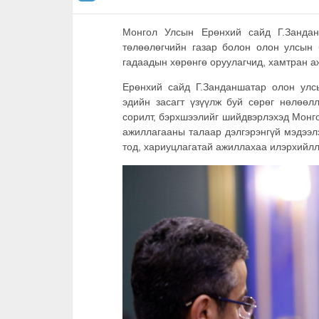
Монгол Улсын Ерөнхий сайд Г.Зандан
төлөөлөгчийн газар болон олон улсын 
гадаадын хөрөнгө оруулагчид, хамтран аж
Ерөнхий сайд Г.Занданшатар олон улсы
эдийн засагт үзүүлж буй сөрөг нөлөөл
сорилт, бэрхшээлийг шийдвэрлэхэд Монго
ажиллагааны талаар дэлгэрэнгүй мэдээлэ
тод, хариуцлагатай ажиллахаа илэрхийл