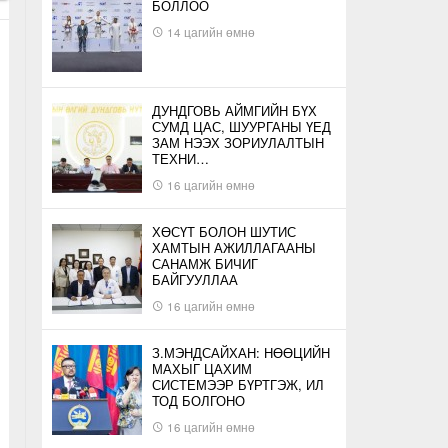
БОЛЛОО
14 цагийн өмнө
ДУНДГОВЬ АЙМГИЙН БҮХ
СУМД ЦАС, ШУУРГАНЫ ҮЕД
ЗАМ НЭЭХ ЗОРИУЛАЛТЫН
ТЕХНИ…
16 цагийн өмнө
ХӨСҮТ БОЛОН ШУТИС
ХАМТЫН АЖИЛЛАГААНЫ
САНАМЖ БИЧИГ
БАЙГУУЛЛАА
16 цагийн өмнө
З.МЭНДСАЙХАН: НӨӨЦИЙН
МАХЫГ ЦАХИМ
СИСТЕМЭЭР БҮРТГЭЖ, ИЛ
ТОД БОЛГОНО
16 цагийн өмнө