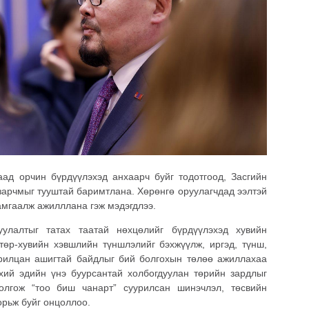
аад орчин бүрдүүлэхэд анхаарч буйг тодотгоод, Засгийн
 зарчмыг тууштай баримтлана. Хөрөнгө оруулагчдад ээлтэй
амгаалж ажилллана гэж мэдэгдлээ.
уулалтыг татах таатай нөхцөлийг бүрдүүлэхэд хувийн
төр-хувийн хэвшлийн түншлэлийг бэхжүүлж, иргэд, түнш,
арилцан ашигтай байдлыг бий болгохын төлөө ажиллахаа
хий эдийн үнэ буурсантай холбогдуулан төрийн зардлыг
болгож “тоо биш чанарт” суурилсан шинэчлэл, төсвийн
орьж буйг онцоллоо.