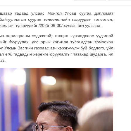
шатар гадаад улсаас Монгол Улсад суугаа дипломат
байгууллагын суурин төлөөлөгчийн газруудын төлөөлөл,
иллагч түншүүдийг /2025-06-30/ хүлээн авч уулзлаа.
н харилцааны ээдрээтэй, талцал хуваагдлаас үүдэлтэй
лийг бууруулах, улс орны хөгжилд тулгамдсан томоохон
л Улсын Засгийн газраас авч хэрэгжүүлж буй бодлого, үйл
л өгч, гадаадын хөрөнгө оруулалтыг татахад шударга, ил
лээ.