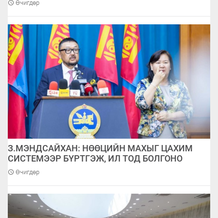
Өчигдөр
З.МЭНДСАЙХАН: НӨӨЦИЙН МАХЫГ ЦАХИМ
СИСТЕМЭЭР БҮРТГЭЖ, ИЛ ТОД БОЛГОНО
Өчигдөр