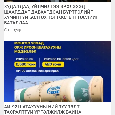
ХУДАЛДАА, ҮЙЛЧИЛГЭЭ ЭРХЛЭХЭД
ШААРДДАГ ДАВХАРДСАН БҮРТГЭЛИЙГ
ХҮЧИНГҮЙ БОЛГОХ ТОГТООЛЫН ТӨСЛИЙГ
БАТАЛЛАА
Өчигдөр
АИ-92 ШАТАХУУНЫ НИЙЛҮҮЛЭЛТ
ТАСРАЛТГҮЙ ҮРГЭЛЖИЛЖ БАЙНА