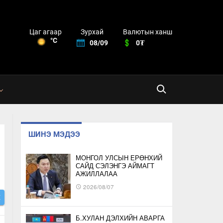
Зурхай
Валютын ханш
Цаг агаар
°C
08/09
0₮
ШИНЭ МЭДЭЭ
МОНГОЛ УЛСЫН ЕРӨНХИЙ
САЙД СЭЛЭНГЭ АЙМАГТ
АЖИЛЛАЛАА
2026/08/07
Х
Б.ХУЛАН ДЭЛХИЙН АВАРГА