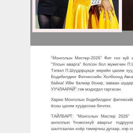
“Монголын Мистер-2026” Фит гоо зүй 
“Улсын аварга” болсон бол жүжигчин П.
Тэгвэл П.Шүүдэрцэцэг өөрийн цахим ху
Бодибилдинг Фитнессийн Холбоонд Авса
байна! Ийм балиар бохир, заваан шударг
УУЧЛААРАЙ” гэж мэдэгдэл гаргасан.
Харин Монголын бодибилдинг фитнесийн
ёсны цахим хуудаснаа бичлээ.
ТАЙЛБАРТ: “Монголын Мистер 2026” У
ангиллын Үнэмлэхүй аваргыг тодруула
шалтгаалан хоёр тамирчны дугаар, нэр с