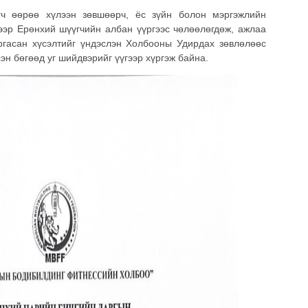
гч өөрөө хүлээн зөвшөөрч, ёс зүйн болон мэргэжлийн
ээр Ерөнхий шүүгчийн албан үүргээс чөлөөлөгдөж, ажлаа
гаргасан хүсэлтийг үндэслэн Холбооны Удирдах зөвлөлөөс
эн бөгөөд уг шийдвэрийг үүгээр хүргэж байна.