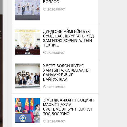
БОЛЛОО
2026/08/07
ДУНДГОВЬ АЙМГИЙН БҮХ
СУМД ЦАС, ШУУРГАНЫ ҮЕД
ЗАМ НЭЭХ ЗОРИУЛАЛТЫН
ТЕХНИ…
2026/08/07
ХӨСҮТ БОЛОН ШУТИС
ХАМТЫН АЖИЛЛАГААНЫ
САНАМЖ БИЧИГ
БАЙГУУЛЛАА
2026/08/07
З.МЭНДСАЙХАН: НӨӨЦИЙН
МАХЫГ ЦАХИМ
СИСТЕМЭЭР БҮРТГЭЖ, ИЛ
ТОД БОЛГОНО
2026/08/07