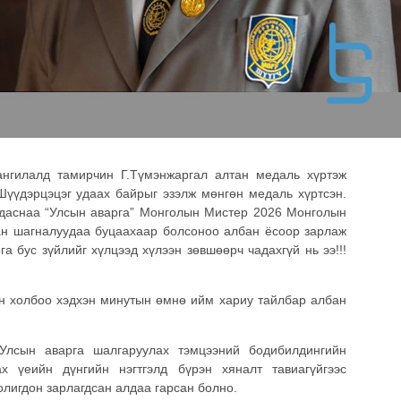
ангилалд тамирчин Г.Түмэнжаргал алтан медаль хүртэж
Шүүдэрцэцэг удаах байрыг эзэлж мөнгөн медаль хүртсэн.
удаснаа “Улсын аварга” Монголын Мистер 2026 Монголын
н шагналуудаа буцаахаар болсоноо албан ёсоор зарлаж
а бус зүйлийг хүлцээд хүлээн зөвшөөрч чадахгүй нь ээ!!!
 холбоо хэдхэн минутын өмнө ийм хариу тайлбар албан
лсын аварга шалгаруулах тэмцээний бодибилдингийн
х үеийн дүнгийн нэгтгэлд бүрэн хяналт тавиагүйгээс
олигдон зарлагдсан алдаа гарсан болно.