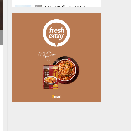
ААН-ҮҮДИЙН ЗААВАЛ
БҮРДҮҮЛДЭГ 103
БҮРТГЭЛИЙГ ХҮЧИНГҮЙ
БОЛГОЛОО
2026/08/07
НАТО-ГИЙН ЛОГИСТИКИЙН
ЧУХАЛ ТӨВ ЛЕЙПЦИГИЙН
НИСЭХ БУУДАЛД
БӨМБӨГТЭЙ ДРО…
2026/08/07
БУЯНТ СУМАНД АЛГА
БОЛСОН 10 НАСТАЙ
ОХИНЫГ ЭРЭН ХАЙХ
АЖИЛЛАГАА ҮРГЭЛЖИЛ…
2026/08/07
ХУДАЛДАА, ҮЙЛЧИЛГЭЭ
ЭРХЛЭХЭД ШААРДДАГ
ДАВХАРДСАН БҮРТГЭЛИЙГ
ХҮЧИНГҮЙ Б…