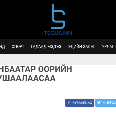
НД
СПОРТ
ГАДААД МЭДЭЭ
ЭДИЙН ЗАСАГ
УРЛАГ
АНБААТАР ӨӨРИЙН
ТУШААЛААСАА
ХУВААЛЦАХ
ЖИРГЭ