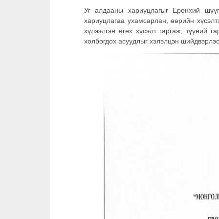
Уг алдааны хариуцлагыг Ерөнхий шүү
хариуцлагаа ухамсарлан, өөрийн хүсэлт
хүлээлгэн өгөх хүсэлт гаргаж, түүний 
холбогдох асуудлыг хэлэлцэн шийдвэрлэс