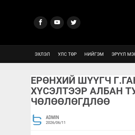
ЭХЛЭЛ
УЛС ТӨР
НИЙГЭМ
ЭРҮҮЛ МЭ
ЕРӨНХИЙ ШҮҮГЧ Г.Г
ХҮСЭЛТЭЭР АЛБАН 
ЧӨЛӨӨЛӨГДЛӨӨ
ADMIN
2026/06/11