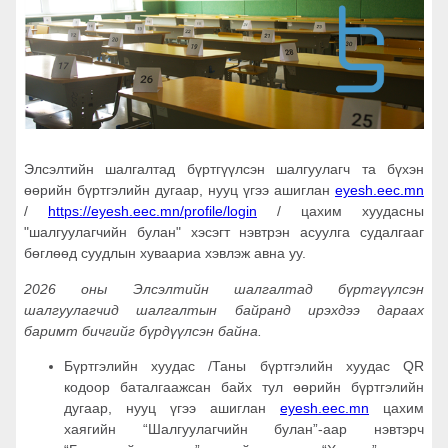
Элсэлтийн шалгалтад бүртгүүлсэн шалгуулагч та бүхэн
өөрийн бүртгэлийн дугаар, нууц үгээ ашиглан
eyesh.eec.mn
/
https://eyesh.eec.mn/profile/login
/ цахим хуудасны
"шалгуулагчийн булан" хэсэгт нэвтрэн асуулга судалгааг
бөглөөд суудлын хуваариа хэвлэж авна уу.
2026 оны Элсэлтийн шалгалтад бүртгүүлсэн
шалгуулагчид шалгалтын байранд ирэхдээ дараах
баримт бичгийг бүрдүүлсэн байна.
Бүртгэлийн хуудас /Таны бүртгэлийн хуудас QR
кодоор баталгаажсан байх тул өөрийн бүртгэлийн
дугаар, нууц үгээ ашиглан
eyesh.eec.mn
цахим
хаягийн “Шалгуулагчийн булан”-аар нэвтэрч