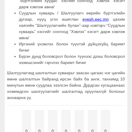
“Бүртгэлийн хуудас” хэсгийг сонгоод “Хэвлэх” хэсэгт
дарж хэвлэж авна/
Суудлын хуваарь / Шалгуулагч өөрийн бүртгэлийн
дугаар, нууц үгээ ашиглан
eyesh.eec.mn
цахим
хаягийн “Шалгуулагчийн булан”-аар нэвтэрч “Суудлын
хуваарь” хэсгийг сонгоод “Хэвлэх” хэсэгт дарж хэвлэж
авна/
Иргэний үнэмлэх болон түүнтэй дүйцэхүйц баримт
бичиг
Бүрэн дунд боловсрол болон түүнээс дээш боловсрол
эзэмшсэнийг гэрчлэх баримт бичиг
Шалгуулагчид шалгалтын хуваарьт заасан цагаас нэг цагийн
өмнө шалгалтын байранд ирсэн байх ба анги, танхимд 10
минутын өмнө суудлаа эзэлсэн байна. Дурдсан хугацаанаас
хожимдсон шалгуулагчийг шалгалтад оруулахгүй болохыг
анхаарна уу.
0
0
0
0
0
0
0