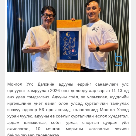
Монгол Улс Дэлхийн адууны өдрийг санаачлагч улс
орнуудыг хамруулан 2026 оны долоодугаар сарын 11-13-нд
анх удаа тэмдэглэнэ. Адууны соёл, өв уламжлал, нүүдлийн
иргэншлийн үнэт өвийг олон улсад сурталчлан таниулах
энэхүү өдрөөр 56 орны зочид, төлөөлөгчид Монгол Улсад
хуран чуулж, адууны өв соёлыг сурталчлан ёслол хүндэтгэл,
эрдэм шинжилгээ, соёл, урлаг, спортын цуврал үйл
ажиллагаа, 10 мянган морьтны жагсаалыг зохион
байгуулахаар төлөвлөжээ.