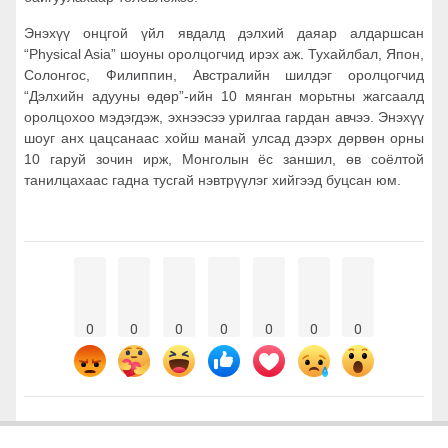
Энэхүү онцгой үйл явдалд дэлхий даяар алдаршсан
“Physical Asia” шоуны оролцогчид ирэх аж. Тухайлбал, Япон,
Солонгос, Филиппин, Австралийн шилдэг оролцогчид
“Дэлхийн адууны өдөр”-ийн 10 мянган морьтны жагсаалд
оролцохоо мэдэгдэж, эхнээсээ урилгаа гардан авчээ. Энэхүү
шоуг анх цацсанаас хойш манай улсад дээрх дөрвөн орны
10 гаруй зочин ирж, Монголын ёс заншил, өв соёлтой
танилцахаас гадна тусгай нэвтрүүлэг хийгээд буцсан юм.
0
0
0
0
0
0
0