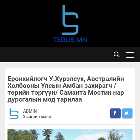
Ерөнхийлөгч У.Хүрэлсүх, Австралийн
Холбооны Улсын Амбан захирагч /
төрийн тэргүүн/ Саманта Мостин нар
дурсгалын мод тарилаа
ADMIN
3 цагийн өмнө