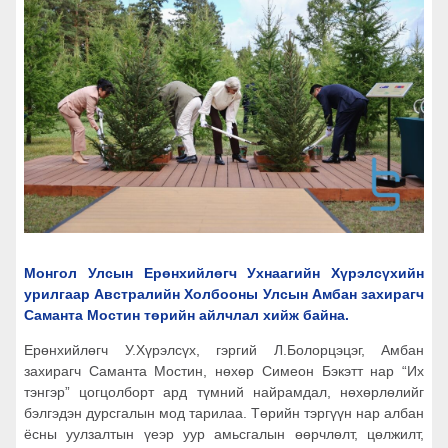
Монгол Улсын Ерөнхийлөгч Ухнаагийн Хүрэлсүхийн
урилгаар Австралийн Холбооны Улсын Амбан захирагч
Саманта Мостин төрийн айлчлал хийж байна.
Ерөнхийлөгч У.Хүрэлсүх, гэргий Л.Болорцэцэг, Амбан
захирагч Саманта Мостин, нөхөр Симеон Бэкэтт нар “Их
тэнгэр” цогцолборт ард түмний найрамдал, нөхөрлөлийг
бэлгэдэн дурсгалын мод тарилаа. Төрийн тэргүүн нар албан
ёсны уулзалтын үеэр уур амьсгалын өөрчлөлт, цөлжилт,