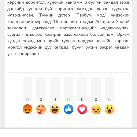
хөрсний доройтол, хүнсний хангамж, аюулгүй байдал зэрэг
дэлхийд тулгарч буй сорилтыг хамтдаа даван туулахаа
илэрхийлсэн. Түүний дотор “Тэрбум мод” үндэсний
хөдөлгөөний хүрээнд “Ногоон тив” гэгддэг Австрали Улстай
технологи дамжуулах, мэргэжилтнүүдийг чадавхжуулах,
сургах чиглэлээр хамтран ажиллахаар болсон юм. Эрхэм
хүндэт зочид мөн эрийн гурван наадам, шагайн харваа,
монгол үндэсний дуу хөгжим, бүжиг бүхий бэсрэг наадам
үзэж сонирхлоо.
0
0
0
0
0
0
0