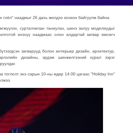
 гоёл" наадмыг 26 дахь жилдээ зохион байгуулж байна.
хөгжүүлэх, сурталчилан таниулах, шинэ залуу моделиудыг
илготой энэхүү наадмаас олон алдартай загвар өмсөгч
үтээгдсэн загварууд болон интерьер дизайн, архитектур,
эрлэлийн дизайны, эрдэм шинжилгээний хурал зэрэг
руулдаг.
 тоглолт энэ сарын 10-ны өдөр 14:00 цагаас "Holiday Inn"
олжээ.