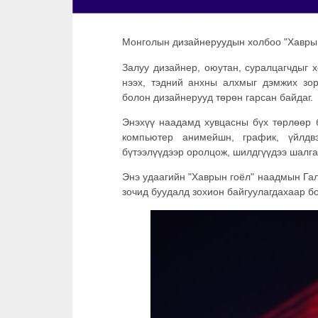
Монголын дизайнеруудын холбоо "Хаврын
Залуу дизайнер, оюутан, суралцагчдыг 
нээх, тэдний анхны алхмыг дэмжих зор
болон дизайнерууд төрөн гарсан байдаг.
Энэхүү наадамд хувцасны бүх төрлөөр б
компьютер анимейшн, график, үйлдв
бүтээлүүдээр оролцож, шилдгүүдээ шалга
Энэ удаагийн "Хаврын гоёл" наадмын Гала
зочид буудалд зохион байгуулагдахаар б