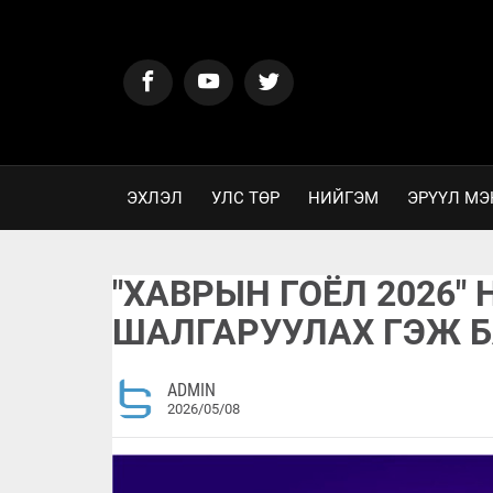
ЭХЛЭЛ
УЛС ТӨР
НИЙГЭМ
ЭРҮҮЛ МЭ
"ХАВРЫН ГОЁЛ 2026
ШАЛГАРУУЛАХ ГЭЖ 
ADMIN
2026/05/08