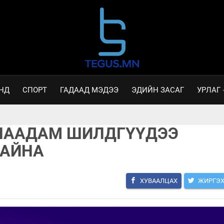
НД
СПОРТ
ГАДААД МЭДЭЭ
ЭДИЙН ЗАСАГ
УРЛАГ
" НААДАМ ШИЛДГҮҮДЭЭ
БАЙНА
ХУВААЛЦАХ
ЖИРГЭ