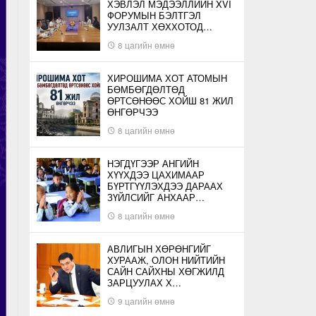
ХЭВЛЭЛ МЭДЭЭЛЛИЙН XVI
ФОРУМЫН БЭЛТГЭЛ
УУЛЗАЛТ ХӨХХОТОД…
8 цагийн өмнө
ХИРОШИМА ХОТ АТОМЫН
БӨМБӨГДӨЛТӨД
ӨРТСӨНӨӨС ХОЙШ 81 ЖИЛ
ӨНГӨРЧЭЭ
8 цагийн өмнө
НЭГДҮГЭЭР АНГИЙН
ХҮҮХДЭЭ ЦАХИМААР
БҮРТГҮҮЛЭХДЭЭ ДАРААХ
ЗҮЙЛСИЙГ АНХААР…
8 цагийн өмнө
АВЛИГЫН ХӨРӨНГИЙГ
ХУРААЖ, ОЛОН НИЙТИЙН
САЙН САЙХНЫ ХӨГЖИЛД
ЗАРЦУУЛАХ Х…
9 цагийн өмнө