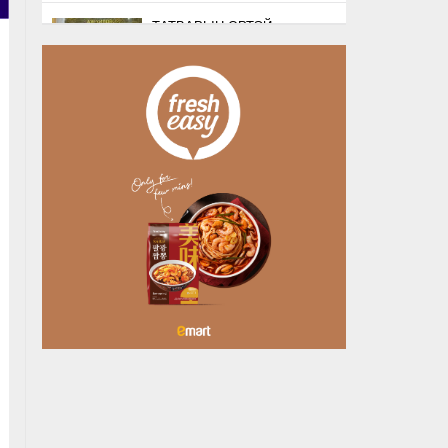
ТАТВАРЫН ӨРТЭЙ
ШАТАХУУН ИМПОРТЛОГЧ
ААН-ҮҮДИЙН ДАНСЫГ
БИТҮҮМЖЛЭХГҮЙ
9 цагийн өмнө
ДУНДГОВИЙН ЭРЧИМ
ХҮЧНИЙ ТОМООХОН
ТӨСЛҮҮДЭД ДЭМЖЛЭГ
ҮЗҮҮЛНЭ
9 цагийн өмнө
ДУУЧИН РИАННА УРГАЦЫН
БАЯРТ ЗОРИУЛСАН
КАРНАВАЛД ОРОЛЦЖЭЭ
11 цагийн өмнө
НӨАТ-ЫН БУЦААН
ОЛГОЛТЫГ 8 ХУВЬ БОЛГОХ
ӨРГӨДӨЛД 14 МЯНГА ГАРУЙ
ИРГЭН ДЭ…