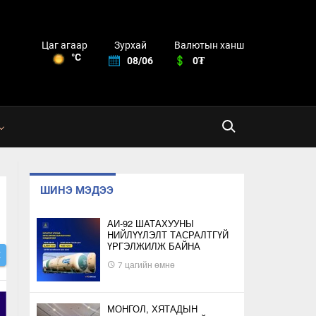
Зурхай
Валютын ханш
Цаг агаар
°C
08/06
0₮
ШИНЭ МЭДЭЭ
АИ-92 ШАТАХУУНЫ
НИЙЛҮҮЛЭЛТ ТАСРАЛТГҮЙ
ҮРГЭЛЖИЛЖ БАЙНА
Х
7 цагийн өмнө
МОНГОЛ, ХЯТАДЫН