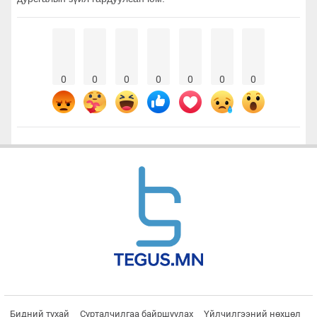
0
0
0
0
0
0
0
Бидний тухай
Сурталчилгаа байршуулах
Үйлчилгээний нөхцөл