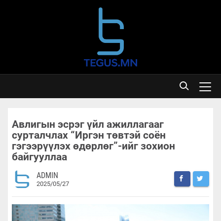
Авлигын эсрэг үйл ажиллагааг
сурталчлах “Иргэн төвтэй соён
гэгээрүүлэх өдөрлөг”-ийг зохион
байгууллаа
ADMIN
2025/05/27