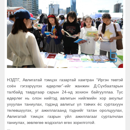
НЗДТГ, Авлигатай тэмцэх газартай хамтран “Иргэн төвтэй
соён гэгээрүүлэх өдөрлөг”-ийг жанжин Д.Сүхбаатарын
талбайд тавдугаар сарын 24-нд зохион байгууллаа. Тус
өдөрлөг нь олон нийтэд авлигын нийгмийн хор аюулыг
ухуулан таниулах, тэдэнд авлигыг үл тэвчих ёс суртахуун
төлөвшүүлэх, уг ажиллагаанд тэднийг татан оролцуулах,
Авлигатай тэмцэх газрын үйл ажиллагааг сурталчлан
таниулах, зөвлөгөө мэдээлэл өгөх зорилготой.