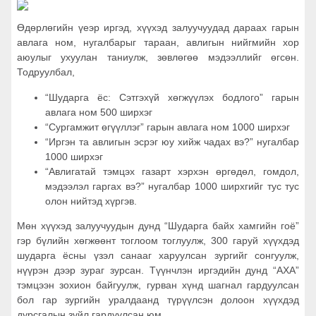
Өдөрлөгийн үеэр иргэд, хүүхэд залуучуудад дараах гарын
авлага ном, нугалбарыг тараан, авлигын нийгмийн хор
аюулыг ухуулан таниулж, зөвлөгөө мэдээллийг өгсөн.
Тодруулбал,
“Шударга ёс: Сэтгэхүй хөгжүүлэх бодлого” гарын
авлага ном 500 ширхэг
“Сургамжит өгүүллэг” гарын авлага ном 1000 ширхэг
“Иргэн та авлигын эсрэг юу хийж чадах вэ?” нугалбар
1000 ширхэг
“Авлигатай тэмцэх газарт хэрхэн өргөдөл, гомдол,
мэдээлэл гаргах вэ?” нугалбар 1000 ширхгийг тус тус
олон нийтэд хүргэв.
Мөн хүүхэд залуучуудын дунд “Шударга байх хамгийн гоё”
гэр бүлийн хөгжөөнт тоглоом тоглуулж, 300 гаруй хүүхдэд
шударга ёсны үзэл санааг харуулсан зургийг сонгуулж,
нүүрэн дээр зураг зурсан. Түүнчлэн иргэдийн дунд “АХА”
тэмцээн зохион байгуулж, гурван хүнд шагнал гардуулсан
бол гар зургийн уралдаанд түрүүлсэн долоон хүүхдэд
дурсгалын зүйл гардуулсан юм.