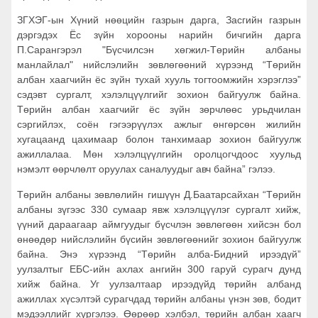
ЗГХЭГ-ын Хүний нөөцийн газрын дарга, Засгийн газрын
дэргэдэх Ёс зүйн хорооны нарийн бичгийн дарга
П.Сарангэрэл "Бүсчилсэн хөгжил-Төрийн албаны
манлайлал" нийслэлийн зөвлөгөөний хүрээнд “Төрийн
албан хаагчийн ёс зүйн тухай хууль тогтоомжийн хэрэглээ”
сэдэвт сургалт, хэлэлцүүлгийг зохион байгуулж байна.
Төрийн албан хаагчийг ёс зүйн зөрчлөөс урьдчилан
сэргийлэх, соён гэгээрүүлэх ажлыг өнгөрсөн жилийн
хугацаанд цахимаар болон танхимаар зохион байгуулж
ажиллалаа. Мөн хэлэлцүүлгийн оролцогчдоос хуульд
нэмэлт өөрчлөлт оруулах саналуудыг авч байна” гэлээ.
Төрийн албаны зөвлөлийн гишүүн Д.Баатарсайхан “Төрийн
албаны зүгээс 330 сумаар явж хэлэлцүүлэг сургалт хийж,
үүний дараагаар аймгуудыг бүсчлэн зөвлөгөөн хийсэн бол
өнөөдөр нийслэлийн бүсийн зөвлөгөөнийг зохион байгуулж
байна. Энэ хүрээнд “Төрийн алба-Бидний ирээдүй”
уулзалтыг ЕБС-ийн ахлах ангийн 300 гаруй сурагч дунд
хийж байна. Уг уулзалтаар ирээдүйд төрийн албанд
ажиллах хүсэлтэй сурагчдад төрийн албаны үнэн зөв, бодит
мэдээллийг хүргэлээ. Өөрөөр хэлбэл, төрийн албан хаагч