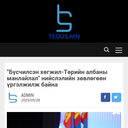
"Бүсчилсэн хөгжил-Төрийн албаны
манлайлал" нийслэлийн зөвлөгөөн
үргэлжилж байна
ADMIN
2025/05/28