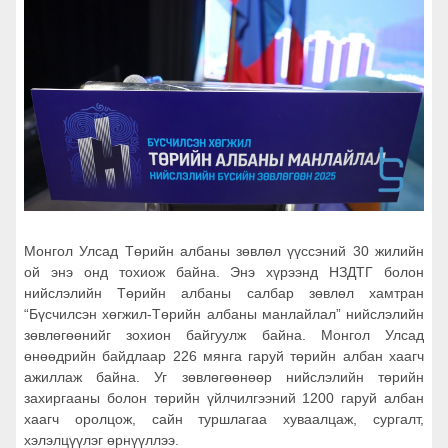
Монгол Улсад Төрийн албаны зөвлөл үүссэний 30 жилийн
ой энэ онд тохиож байна. Энэ хүрээнд НЗДТГ болон
нийслэлийн Төрийн албаны салбар зөвлөл хамтран
“Бүсчилсэн хөгжил-Төрийн албаны манлайлал” нийслэлийн
зөвлөгөөнийг зохион байгуулж байна. Монгол Улсад
өнөөдрийн байдлаар 226 мянга гаруй төрийн албан хаагч
ажиллаж байна. Уг зөвлөгөөнөөр нийслэлийн төрийн
захиргааны болон төрийн үйлчилгээний 1200 гаруй албан
хаагч оролцож, сайн туршлагаа хуваалцаж, сургалт,
хэлэлцүүлэг өрнүүллээ.