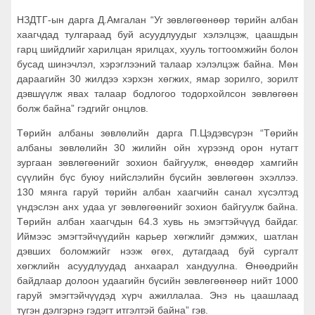
НЗДТГ-ын дарга Д.Амгалан “Уг зөвлөгөөнөөр төрийн албан
хаагчдад тулгараад буй асуудлуудыг хэлэлцэж, цаашдын
гарц шийдлийг харилцан ярилцах, хууль тогтоомжийн болон
бусад шинэчлэл, хэрэглээний талаар хэлэлцэж байна. Мөн
дараагийн 30 жилдээ хэрхэн хөгжих, ямар зорилго, зорилт
дэвшүүлж явах талаар бодлогоо тодорхойлсон зөвлөгөөн
болж байна” гэдгийг онцлов.
Төрийн албаны зөвлөлийн дарга П.Цэдэвсүрэн “Төрийн
албаны зөвлөлийн 30 жилийн ойн хүрээнд орон нутагт
зургаан зөвлөгөөнийг зохион байгуулж, өнөөдөр хамгийн
сүүлийн бүс буюу нийслэлийн бүсийн зөвлөгөөн эхэллээ.
130 мянга гаруй төрийн албан хаагчийн санал хүсэлтэд
үндэслэн анх удаа уг зөвлөгөөнийг зохион байгуулж байна.
Төрийн албан хаагчдын 64.3 хувь нь эмэгтэйчүүд байдаг.
Иймээс эмэгтэйчүүдийн карьер хөгжлийг дэмжих, шатлан
дэвших боломжийг нээж өгөх, дутагдаад буй сургалт
хөгжлийн асуудлуудад анхаарал хандуулна. Өнөөдрийн
байдлаар долоон удаагийн бүсийн зөвлөгөөнөөр нийт 1000
гаруй эмэгтэйчүүдэд хүрч ажиллалаа. Энэ нь цаашлаад
түгэн дэлгэрнэ гэдэгт итгэлтэй байна” гэв.