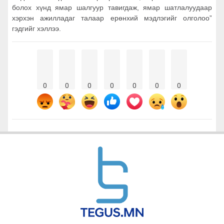
болох хүнд ямар шалгуур тавигдаж, ямар шатлалуудаар
хэрхэн ажилладаг талаар ерөнхий мэдлэгийг олголоо”
гэдгийг хэллээ.
0
0
0
0
0
0
0