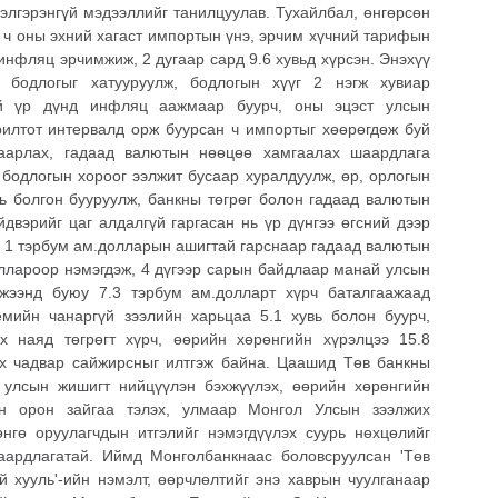
элгэрэнгүй мэдээллийг танилцуулав. Тухайлбал, өнгөрсөн
 ч оны эхний хагаст импортын үнэ, эрчим хүчний тарифын
инфляц эрчимжиж, 2 дугаар сард 9.6 хувьд хүрсэн. Энэхүү
 бодлогыг хатууруулж, бодлогын хүүг 2 нэгж хувиар
ний үр дүнд инфляц аажмаар буурч, оны эцэст улсын
рилтот интервалд орж буурсан ч импортыг хөөрөгдөж буй
згаарлах, гадаад валютын нөөцөө хамгаалах шаардлага
 бодлогын хороог ээлжит бусаар хуралдуулж, өр, орлогын
вь болгон бууруулж, банкны төгрөг болон гадаад валютын
двэрийг цаг алдалгүй гаргасан нь үр дүнгээ өгсний дээр
л 1 тэрбум ам.долларын ашигтай гарснаар гадаад валютын
оллароор нэмэгдэж, 4 дүгээр сарын байдлаар манай улсын
жээнд буюу 7.3 тэрбум ам.долларт хүрч баталгаажаад
емийн чанаргүй зээлийн харьцаа 5.1 хувь болон буурч,
х наяд төгрөгт хүрч, өөрийн хөрөнгийн хүрэлцээ 15.8
ах чадвар сайжирсныг илтгэж байна. Цаашид Төв банкны
 улсын жишигт нийцүүлэн бэхжүүлэх, өөрийн хөрөнгийн
ын орон зайгаа тэлэх, улмаар Монгол Улсын зээлжих
нгө оруулагчдын итгэлийг нэмэгдүүлэх суурь нөхцөлийг
аардлагатай. Иймд Монголбанкнаас боловсруулсан 'Төв
й хууль'-ийн нэмэлт, өөрчлөлтийг энэ хаврын чуулганаар