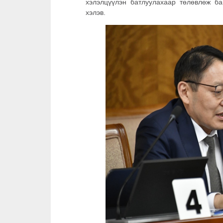
хэлэлцүүлэн батлуулахаар төлөвлөж б
хэлэв.