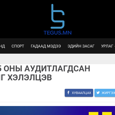
НД
СПОРТ
ГАДААД МЭДЭЭ
ЭДИЙН ЗАСАГ
УРЛАГ
5 ОНЫ АУДИТЛАГДСАН
Г ХЭЛЭЛЦЭВ
ХУВААЛЦАХ
ЖИРГЭ