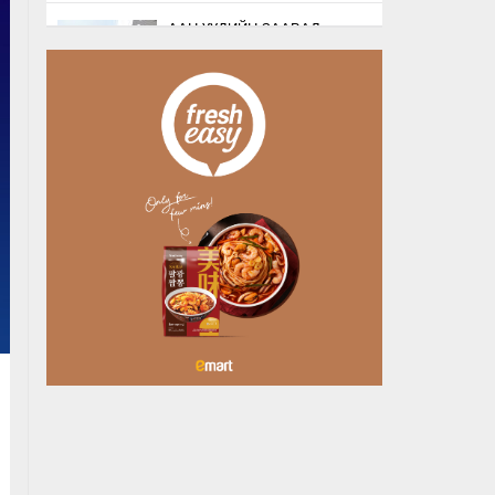
ААН-ҮҮДИЙН ЗААВАЛ
БҮРДҮҮЛДЭГ 103
БҮРТГЭЛИЙГ ХҮЧИНГҮЙ
БОЛГОЛОО
18 цагийн өмнө
НАТО-ГИЙН ЛОГИСТИКИЙН
ЧУХАЛ ТӨВ ЛЕЙПЦИГИЙН
НИСЭХ БУУДАЛД
БӨМБӨГТЭЙ ДРО…
19 цагийн өмнө
БУЯНТ СУМАНД АЛГА
БОЛСОН 10 НАСТАЙ
ОХИНЫГ ЭРЭН ХАЙХ
АЖИЛЛАГАА ҮРГЭЛЖИЛ…
19 цагийн өмнө
ХУДАЛДАА, ҮЙЛЧИЛГЭЭ
ЭРХЛЭХЭД ШААРДДАГ
ДАВХАРДСАН БҮРТГЭЛИЙГ
ХҮЧИНГҮЙ Б…