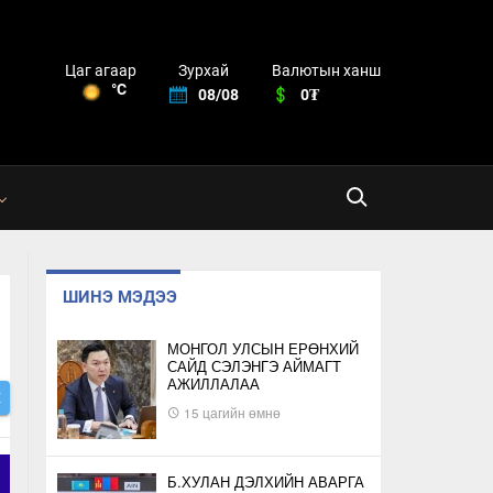
Зурхай
Валютын ханш
Цаг агаар
°C
08/08
0₮
ШИНЭ МЭДЭЭ
МОНГОЛ УЛСЫН ЕРӨНХИЙ
САЙД СЭЛЭНГЭ АЙМАГТ
АЖИЛЛАЛАА
Х
15 цагийн өмнө
Б.ХУЛАН ДЭЛХИЙН АВАРГА