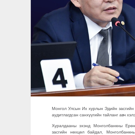
Монгол Улсын Их хурлын Эдийн засгийн
аудитлагдсан санхүүгийн тайланг авч хэл
Хуралдааны эхэнд Монголбанкны Ерөн
засгийн нөхцөл байдал, Монголбанкн