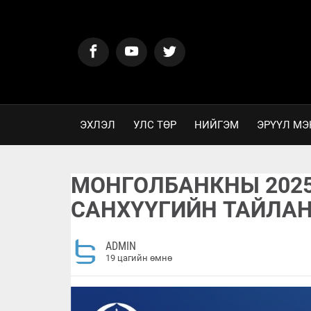
ЭХЛЭЛ
УЛС ТӨР
НИЙГЭМ
ЭРҮҮЛ МЭ
МОНГОЛБАНКНЫ 202
САНХҮҮГИЙН ТАЙЛАН
ADMIN
19 цагийн өмнө