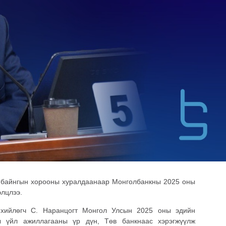
 байнгын хорооны хуралдаанаар Монголбанкны 2025 оны
элцлээ.
хийлөгч С. Наранцогт Монгол Улсын 2025 оны эдийн
ы үйл ажиллагааны үр дүн, Төв банкнаас хэрэгжүүлж