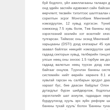
буй бодлого, үйл ажиллагааны талаарх д
онд эдийн засгийн идэвхжил сайн байсан
өөрчлөлт, төсвийн тэлэлтээс шалтгаалан 
сорилтын эсрэг Монголбанк Мөнгөний
нэмэгдүүлэн, 12 хувьд хүргэсэн. Үү
хэмжээнд 7.5 хувь болж, Төв банкны зо
хэрэглээний зээлийн хэт өсөлтийг хя
тулгарсан. Тиймээс оны эхэнд Мөнгөний
харьцааны (DSTI) дээд хязгаарыг 45 ху
заавал байлгах нөөцийг нэмэгдүүлэх ший
гадаад секторын хувьд, төлбөрийн тэнцэ
улсын нөөц оны эхнээс 1.5 тэрбум ам.д
гадаад валютын нөөц түүхэн дээд хэм
байгааг онцлов. Түүнчлэн банкны сист
системийн нийт өөрийн хөрөнгө 8.1 и
хувьтай гарсан нь салбарын эрсдэл да
хараат бус, бие даасан байдлыг Олон
дутагдлыг бүрэн шийдвэрлэж, бодлог
зэрэглэлийг шат ахиулж, гадаадын хөрө
бүрдүүлэхэд хууль эрх зүйн реформ ш
банкны тухай хууль' болон 'Банкны туха