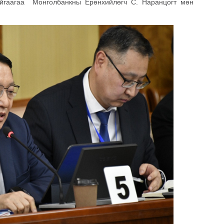
айгаагаа Монголбанкны Ерөнхийлөгч С. Наранцогт мөн