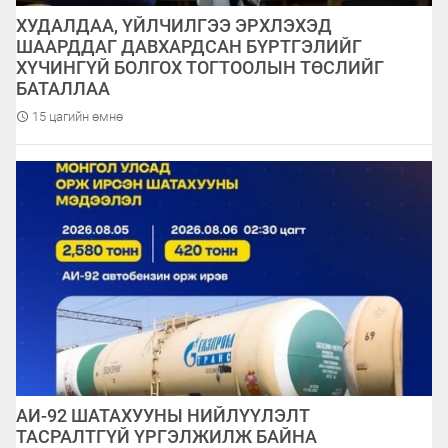
ХУДАЛДАА, ҮЙЛЧИЛГЭЭ ЭРХЛЭХЭД
ШААРДДАГ ДАВХАРДСАН БҮРТГЭЛИЙГ
ХҮЧИНГҮЙ БОЛГОХ ТОГТООЛЫН ТӨСЛИЙГ
БАТАЛЛАА
15 цагийн өмнө
АИ-92 ШАТАХУУНЫ НИЙЛҮҮЛЭЛТ
ТАСРАЛТГҮЙ ҮРГЭЛЖИЛЖ БАЙНА