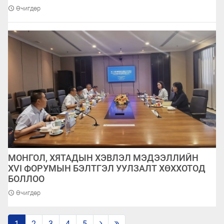
Өчигдөр
МОНГОЛ, ХЯТАДЫН ХЭВЛЭЛ МЭДЭЭЛЛИЙН
XVI ФОРУМЫН БЭЛТГЭЛ УУЛЗАЛТ ХӨХХОТОД
БОЛЛОО
Өчигдөр
1
2
3
4
5