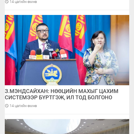
14 цагийн өмнө
З.МЭНДСАЙХАН: НӨӨЦИЙН МАХЫГ ЦАХИМ
СИСТЕМЭЭР БҮРТГЭЖ, ИЛ ТОД БОЛГОНО
14 цагийн өмнө