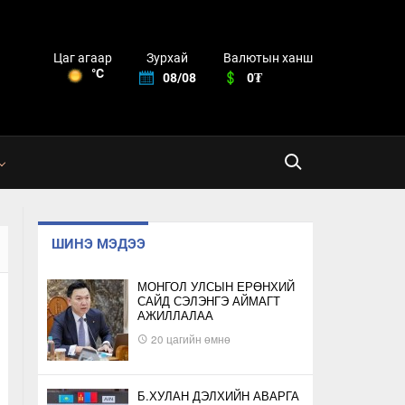
Зурхай
Валютын ханш
Цаг агаар
°C
08/08
0₮
ШИНЭ МЭДЭЭ
МОНГОЛ УЛСЫН ЕРӨНХИЙ
САЙД СЭЛЭНГЭ АЙМАГТ
АЖИЛЛАЛАА
20 цагийн өмнө
Б.ХУЛАН ДЭЛХИЙН АВАРГА