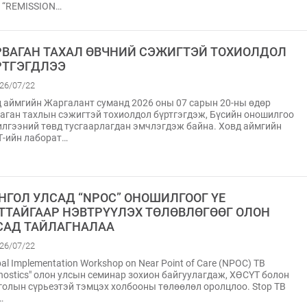
 “REMISSION…
РВАГАН ТАХАЛ ӨВЧНИЙ СЭЖИГТЭЙ ТОХИОЛДОЛ
РТГЭГДЛЭЭ
26/07/22
 аймгийн Жаргалант суманд 2026 оны 07 сарын 20-ны өдөр
аган тахлын сэжигтэй тохиолдол бүртгэгдэж, Бүсийн оношилгоо
лгээний төвд тусгаарлагдан эмчлэгдэж байна. Ховд аймгийн
-ийн лаборат…
НГОЛ УЛСАД “NPOC” ОНОШИЛГООГ ҮЕ
ТТАЙГААР НЭВТРҮҮЛЭХ ТӨЛӨВЛӨГӨӨГ ОЛОН
САД ТАЙЛАГНАЛАА
26/07/22
bal Implementation Workshop on Near Point of Care (NPOC) TB
nostics" олон улсын семинар зохион байгуулагдаж, ХӨСҮТ болон
олын сүрьеэтэй тэмцэх холбооны төлөөлөл оролцлоо. Stop TB
…