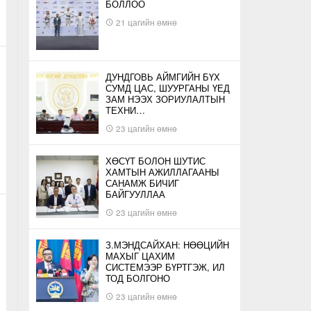
БОЛЛОО
21 цагийн өмнө
ДУНДГОВЬ АЙМГИЙН БҮХ
СУМД ЦАС, ШУУРГАНЫ ҮЕД
ЗАМ НЭЭХ ЗОРИУЛАЛТЫН
ТЕХНИ…
23 цагийн өмнө
ХӨСҮТ БОЛОН ШУТИС
ХАМТЫН АЖИЛЛАГААНЫ
САНАМЖ БИЧИГ
БАЙГУУЛЛАА
23 цагийн өмнө
З.МЭНДСАЙХАН: НӨӨЦИЙН
МАХЫГ ЦАХИМ
СИСТЕМЭЭР БҮРТГЭЖ, ИЛ
ТОД БОЛГОНО
23 цагийн өмнө