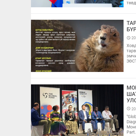
төвд
ТА
БҮ
20
Ховд
тарв
эмчи
ЗӨСТ
МО
ША
УЛ
20
"Glo
Diag
Монг
Part