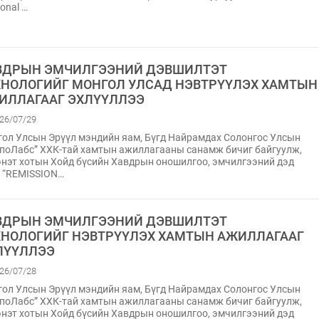
ional …
ВДРЫН ЭМЧИЛГЭЭНИЙ ДЭВШИЛТЭТ
ХНОЛОГИЙГ МОНГОЛ УЛСАД НЭВТРҮҮЛЭХ ХАМТЫН
ИЛЛАГААГ ЭХЛҮҮЛЛЭЭ
26/07/29
ол Улсын Эрүүл мэндийн яам, Бүгд Найрамдах Солонгос Улсын
поЛабс” ХХК-тай хамтын ажиллагааны санамж бичиг байгуулж,
нэт хотын Хойд бүсийн Хавдрын оношилгоо, эмчилгээний дэд
 “REMISSION…
ВДРЫН ЭМЧИЛГЭЭНИЙ ДЭВШИЛТЭТ
ХНОЛОГИЙГ НЭВТРҮҮЛЭХ ХАМТЫН АЖИЛЛАГААГ
ЛҮҮЛЛЭЭ
26/07/28
ол Улсын Эрүүл мэндийн яам, Бүгд Найрамдах Солонгос Улсын
поЛабс” ХХК-тай хамтын ажиллагааны санамж бичиг байгуулж,
нэт хотын Хойд бүсийн Хавдрын оношилгоо, эмчилгээний дэд