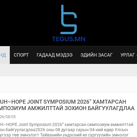
НД
СПОРТ
ГАДААД МЭДЭЭ
ЭДИЙН ЗАСАГ
УРЛАГ
TUH–HOPE JOINT SYMPOSIUM 2026” ХАМТАРСАН
МПОЗИУМ АМЖИЛТТАЙ ЗОХИОН БАЙГУУЛАГДЛАА
26/08/05
H–HOPE Joint Symposium 2026” хамтарсан симпозиум амжилттай
он байгуулагдлаа2026 оны 08 дугаар сарын 04-ний өдөр Улсын
үгээр төв эмнэлэгт Тайванийн үндэсний их сургуулийн эмнэлэг