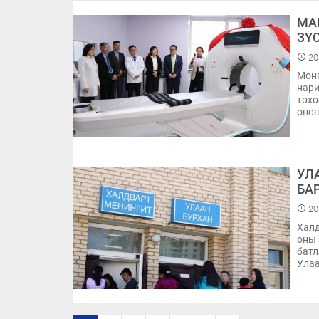
МА
ЗҮ
20
Монг
нари
төхө
оно
УЛ
БА
20
Халд
оны 
батл
Улаа