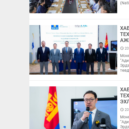
(Nat
ХА
ТЕ
АЖ
20
Монг
“Ади
Эрдэ
төвд
ХА
ТЕ
ЭХ
20
Монг
“Ади
Эрдэ