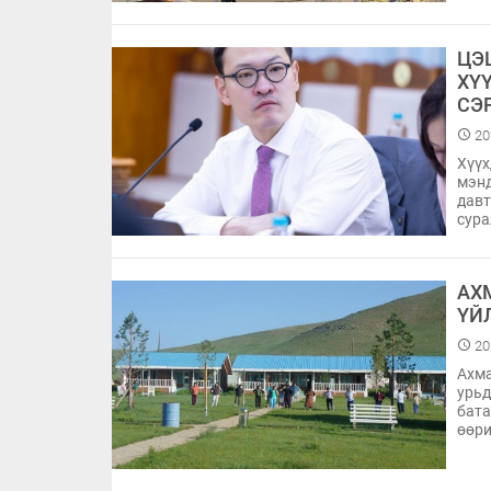
ЦЭ
ХҮ
СЭ
20
Хүүх
мэнд
давт
сура
АХ
ҮЙ
20
Ахма
урьд
бата
өөри