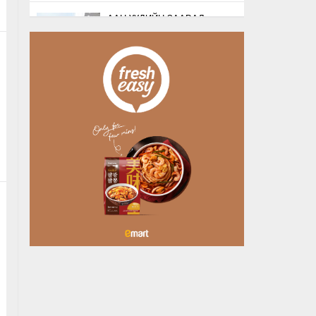
ААН-ҮҮДИЙН ЗААВАЛ
БҮРДҮҮЛДЭГ 103
БҮРТГЭЛИЙГ ХҮЧИНГҮЙ
БОЛГОЛОО
23 цагийн өмнө
НАТО-ГИЙН ЛОГИСТИКИЙН
ЧУХАЛ ТӨВ ЛЕЙПЦИГИЙН
НИСЭХ БУУДАЛД
БӨМБӨГТЭЙ ДРО…
Өчигдөр
БУЯНТ СУМАНД АЛГА
БОЛСОН 10 НАСТАЙ
ОХИНЫГ ЭРЭН ХАЙХ
АЖИЛЛАГАА ҮРГЭЛЖИЛ…
Өчигдөр
ХУДАЛДАА, ҮЙЛЧИЛГЭЭ
ЭРХЛЭХЭД ШААРДДАГ
ДАВХАРДСАН БҮРТГЭЛИЙГ
ХҮЧИНГҮЙ Б…