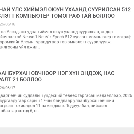
НАЙ УЛС ХИЙМЭЛ ОЮУН УХААНД СУУРИЛСАН 512
СЛЭГТ КОМПЬЮТЕР ТОМОГРАФ ТАЙ БОЛЛОО
26/06/18
ол Улсад анх удаа хиймэл оюун ухаанд суурилсан, өндөр
йвчлалтай Neusoft NeuViz Epoch 512 зүслэгт компьютер томограф
өрөмжийг Улсын гуравдугаар төв эмнэлэгт суурилуулж,
шилгооны үйл ажил…
ААНБУРХАН ӨВЧНӨӨР НЭГ ХҮН ЭНДЭЖ, НАС
РАЛТ 21 БОЛЛОО
26/06/17
варт өвчин судлалын үндэсний төвөөс гаргасан мэдээллээр, 2026
зургаадугаар сарын 17-ны байдлаар улаанбурхан өвчний
агдсан тохиолдол 11 нэмэгджээ. Тодруулбал, нийслэл
нбаатар хотод 6, о…