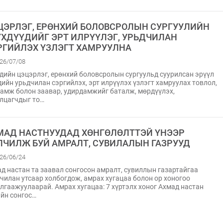
ЦЭРЛЭГ, ЕРӨНХИЙ БОЛОВСРОЛЫН СУРГУУЛИЙН
ҮХДҮҮДИЙГ ЭРТ ИЛРҮҮЛЭГ, УРЬДЧИЛАН
РГИЙЛЭХ ҮЗЛЭГТ ХАМРУУЛНА
26/07/08
дийн цэцэрлэг, ерөнхий боловсролын сургуульд суурилсан эрүүл
ийн урьдчилан сэргийлэх, эрт илрүүлэх үзлэгт хамруулах товлол,
амж болон заавар, удирдамжийг баталж, мөрдүүлэх,
лцагчдыг то…
МАД НАСТНУУДАД ХӨНГӨЛӨЛТТЭЙ ҮНЭЭР
ЛЧИЛЖ БУЙ АМРАЛТ, СУВИЛАЛЫН ГАЗРУУД
26/06/24
д настан та заавал сонгосон амралт, сувиллын газартайгаа
чилан утсаар холбогдож, амрах хугацаа болон ор хоногоо
лгаажуулаарай. Амрах хугацаа: 7 хүртэлх хоног Ахмад настан
йн сонгос…