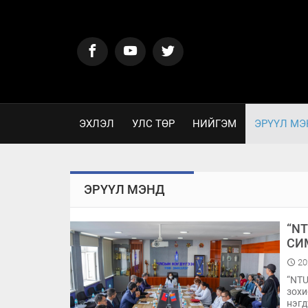
ЭХЛЭЛ
УЛС ТӨР
НИЙГЭМ
ЭРҮҮЛ МЭ
ЭРҮҮЛ МЭНД
“N
СИ
20
“NTU
зохи
нэгд