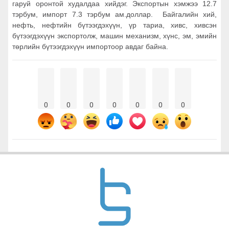
гаруй оронтой худалдаа хийдэг. Экспортын хэмжээ 12.7
тэрбум, импорт 7.3 тэрбум ам.доллар. Байгалийн хий,
нефть, нефтийн бүтээгдэхүүн, үр тариа, хивс, хивсэн
бүтээгдэхүүн экспортолж, машин механизм, хүнс, эм, эмийн
төрлийн бүтээгдэхүүн импортоор авдаг байна.
0
0
0
0
0
0
0