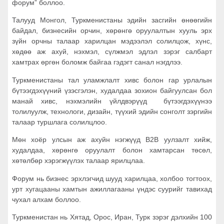
форум” боллоо.
Талууд Монгол, Туркменистаны эдийн засгийн өнөөгийн
байдал, бизнесийн орчин, хөрөнгө оруулалтын хууль эрх
зүйн орчны талаар харилцан мэдээлэл солилцож, хүнс,
хөдөө аж ахуй, нэхмэл, сүлжмэл эдлэл зэрэг салбарт
хамтрах өргөн боломж байгаа гэдэгт санал нэгдлээ.
Туркменистаны тал уламжлалт хивс болон гар урлалын
бүтээгдэхүүний үзэсгэлэн, худалдаа зохион байгуулсан бол
манай хивс, нэхмэлийн үйлдвэрүүд бүтээгдэхүүнээ
толилуулж, технологи, дизайн, түүхий эдийн сонголт зэргийн
талаар туршлага солилцлоо.
Мөн хоёр улсын аж ахуйн нэгжүүд B2B уулзалт хийж,
худалдаа, хөрөнгө оруулалт болон хамтарсан төсөл,
хөтөлбөр хэрэгжүүлэх талаар ярилцлаа.
Форум нь бизнес эрхлэгчид шууд харилцаа, холбоо тогтоох,
урт хугацааны хамтын ажиллагааны үндэс суурийг тавихад
чухал алхам боллоо.
Туркменистан нь Хятад, Орос, Иран, Турк зэрэг дэлхийн 100