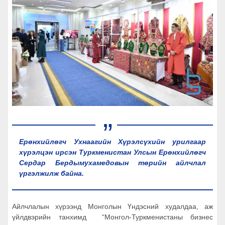
Ерөнхийлөгч Ухнаагийн Хүрэлсүхийн урилгаар
хүрэлцэн ирсэн Туркменистан Улсын Ерөнхийлөгч
Сердар Бердымухамедовын төрийн айлчлал
үргэлжилж байна.
Айлчлалын хүрээнд Монголын Үндэсний худалдаа, аж
үйлдвэрийн танхимд “Монгол-Туркменистаны бизнес