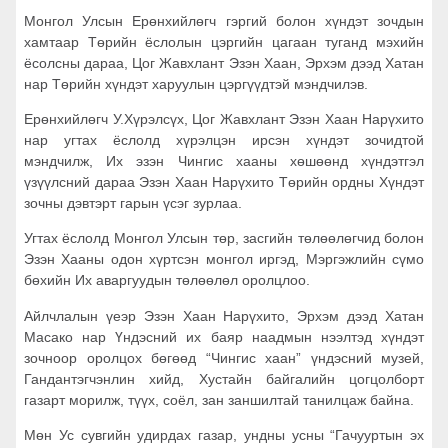
Монгол Улсын Ерөнхийлөгч гэргий болон хүндэт зочдын
хамтаар Төрийн ёслолын цэргийн цагаан туганд мэхийн
ёсолсны дараа, Цог Жавхлант Эзэн Хаан, Эрхэм дээд Хатан
нар Төрийн хүндэт харуулын цэргүүдтэй мэндчилэв.
Ерөнхийлөгч У.Хүрэлсүх, Цог Жавхлант Эзэн Хаан Нарүхито
нар угтах ёслолд хүрэлцэн ирсэн хүндэт зочидтой
мэндчилж, Их эзэн Чингис хааны хөшөөнд хүндэтгэл
үзүүлсний дараа Эзэн Хаан Нарүхито Төрийн ордны Хүндэт
зочны дэвтэрт гарын үсэг зурлаа.
Угтах ёслолд Монгол Улсын төр, засгийн төлөөлөгчид болон
Эзэн Хааны одон хүртсэн монгол иргэд, Мэргэжлийн сүмо
бөхийн Их аваргуудын төлөөлөл оролцлоо.
Айлчлалын үеэр Эзэн Хаан Нарүхито, Эрхэм дээд Хатан
Масако нар Үндэсний их баяр наадмын нээлтэд хүндэт
зочноор оролцох бөгөөд “Чингис хаан” үндэсний музей,
Гандантэгчэнлин хийд, Хустайн байгалийн цогцолборт
газарт морилж, түүх, соёл, зан заншилтай танилцаж байна.
Мөн Ус сувгийн удирдах газар, ундны усны “Гачууртын эх