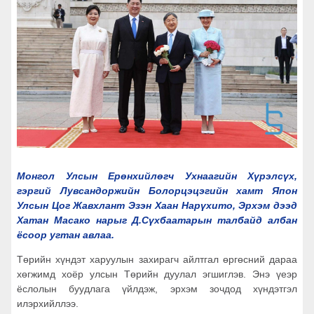
Монгол Улсын Ерөнхийлөгч Ухнаагийн Хүрэлсүх,
гэргий Лувсандоржийн Болорцэцэгийн хамт Япон
Улсын Цог Жавхлант Эзэн Хаан Нарүхито, Эрхэм дээд
Хатан Масако нарыг Д.Сүхбаатарын талбайд албан
ёсоор угтан авлаа.
Төрийн хүндэт харуулын захирагч айлтгал өргөсний дараа
хөгжимд хоёр улсын Төрийн дуулал эгшиглэв. Энэ үеэр
ёслолын буудлага үйлдэж, эрхэм зочдод хүндэтгэл
илэрхийллээ.