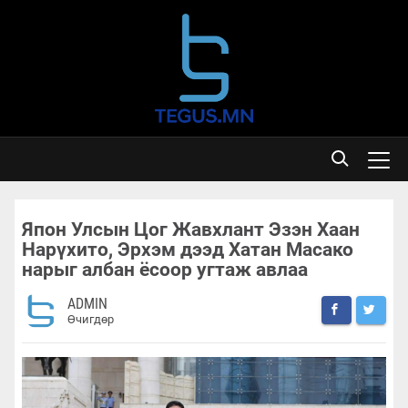
Япон Улсын Цог Жавхлант Эзэн Хаан
Нарүхито, Эрхэм дээд Хатан Масако
нарыг албан ёсоор угтаж авлаа
ADMIN
Өчигдөр