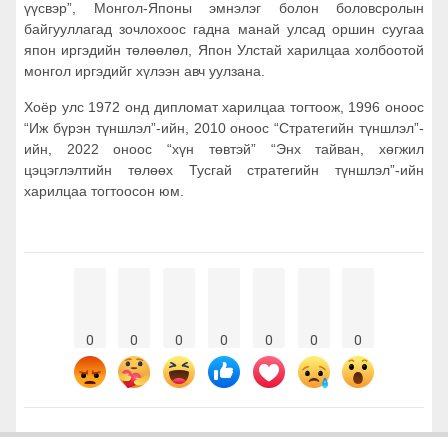
үүсвэр”, Монгол-Японы эмнэлэг болон боловсролын
байгууллагад зочлохоос гадна манай улсад оршин суугаа
япон иргэдийн төлөөлөл, Япон Улстай харилцаа холбоотой
монгол иргэдийг хүлээн авч уулзана.
Хоёр улс 1972 онд дипломат харилцаа тогтоож, 1996 оноос
“Иж бүрэн түншлэл”-ийн, 2010 оноос “Стратегийн түншлэл”-
ийн, 2022 оноос “хүн төвтэй” “Энх тайван, хөгжил
цэцэглэлтийн төлөөх Тусгай стратегийн түншлэл”-ийн
харилцаа тогтоосон юм.
0
0
0
0
0
0
0