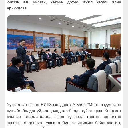
хүлээн авч уулзан, халуун дотно, ажил хэрэгч яриа
өрнүүллээ.
Уулзалтын эхэнд НИТХ-ын дарга А.Баяр “Монголчууд ганц
хүн айл болдоггүй, ганц мод гал болдоггүй гэлцдэг. Хоёр хот
хамтын ажиллагаагаа шинэ түвшинд гаргаж, зорилгоо
нэгтгэж, бодлогын түвшинд биенээ дэмжиж байж хөгжиж,