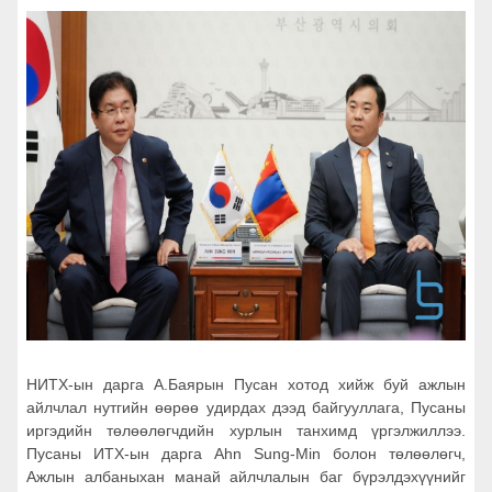
НИТХ-ын дарга А.Баярын Пусан хотод хийж буй ажлын
айлчлал нутгийн өөрөө удирдах дээд байгууллага, Пусаны
иргэдийн төлөөлөгчдийн хурлын танхимд үргэлжиллээ.
Пусаны ИТХ-ын дарга Ahn Sung‑Min болон төлөөлөгч,
Ажлын албаныхан манай айлчлалын баг бүрэлдэхүүнийг