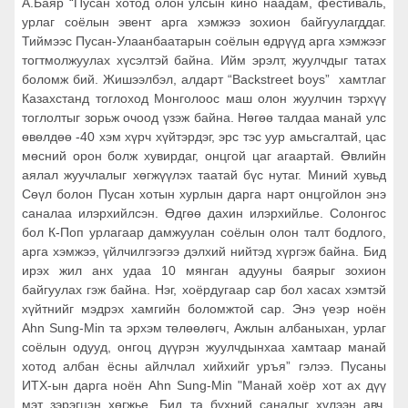
А.Баяр “Пусан хотод олон улсын кино наадам, фестиваль,
урлаг соёлын эвент арга хэмжээ зохион байгуулагддаг.
Тиймээс Пусан-Улаанбаатарын соёлын өдрүүд арга хэмжээг
тогтмолжуулах хүсэлтэй байна. Ийм эрэлт, жуулчдыг татах
боломж бий. Жишээлбэл, алдарт “Backstreet boys” хамтлаг
Казахстанд тоглоход Монголоос маш олон жуулчин тэрхүү
тоглолтыг зорьж очоод үзэж байна. Нөгөө талдаа манай улс
өвөлдөө -40 хэм хүрч хүйтэрдэг, эрс тэс уур амьсгалтай, цас
мөсний орон болж хувирдаг, онцгой цаг агаартай. Өвлийн
аялал жуучлалыг хөгжүүлэх таатай бүс нутаг. Миний хувьд
Сөүл болон Пусан хотын хурлын дарга нарт онцгойлон энэ
саналаа илэрхийлсэн. Өдгөө дахин илэрхийлье. Солонгос
бол К-Поп урлагаар дамжуулан соёлын олон талт бодлого,
арга хэмжээ, үйлчилгээгээ дэлхий нийтэд хүргэж байна. Бид
ирэх жил анх удаа 10 мянган адууны баярыг зохион
байгуулах гэж байна. Нэг, хоёрдугаар сар бол хасах хэмтэй
хүйтнийг мэдрэх хамгийн боломжтой сар. Энэ үеэр ноён
Ahn Sung‑Min та эрхэм төлөөлөгч, Ажлын албаныхан, урлаг
соёлын одууд, онгоц дүүрэн жуулчдынхаа хамтаар манай
хотод албан ёсны айлчлал хийхийг уръя” гэлээ. Пусаны
ИТХ-ын дарга ноён Ahn Sung‑Min "Манай хоёр хот ах дүү
мэт зэрэгцэн хөгжье. Бид та бүхний саналыг хүлээн авч,