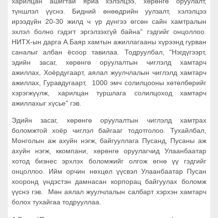
харилцан ашигтай яриа хэлэлцээ, хөрөнгө оруулалт,
түншлэл үүснэ. Бидний өнөөдрийн уулзалт, хэлэлцээ
ирээдүйн 20-30 жилд ч үр дүнгээ өгсөн сайн хамтралын
эхлэл болно гэдэгт эргэлзэхгүй байна” гэдгийг онцоллоо.
НИТХ-ын дарга А.Баяр хамтын ажиллагааны хүрээнд гурван
саналыг албан ёсоор тавилаа. Тодруулбал, "Нэгдүгээрт,
эдийн засаг, хөрөнгө оруулалтын чиглэлд хамтарч
ажиллах, Хоёрдугаарт, аялал жуулчлалын чиглэлд хамтарч
ажиллах, Гуравдугаарт, 1000 эмч солилцооны хөтөлбөрийг
хэрэгжүүлж, харилцан туршлага солилцоход хамтарч
ажиллахыг хүсье" гэв.
Эдийн засаг, хөрөнгө оруулалтын чиглэлд хамтрах
боломжтой хоёр чиглэл байгааг тодотголоо. Тухайлбал,
Монголын аж ахуйн нэгж, байгууллага Пусанд, Пусаны аж
ахуйн нэгж, ккомпани, хөрөнгө оруулагчид Улаанбаатар
хотод бизнес эрхлэх боломжийг олгож өгнө үү гэдгийг
онцоллоо. Ийм орчин нөхцөл үүсвэл Улаанбаатар Пусан
хооронд үндэстэн дамнасан корпорац байгуулах боломж
үүснэ гэв. Мөн аялал жуулчлалын салбарт хэрхэн хамтарч
болох тухайгаа тодрууллаа.