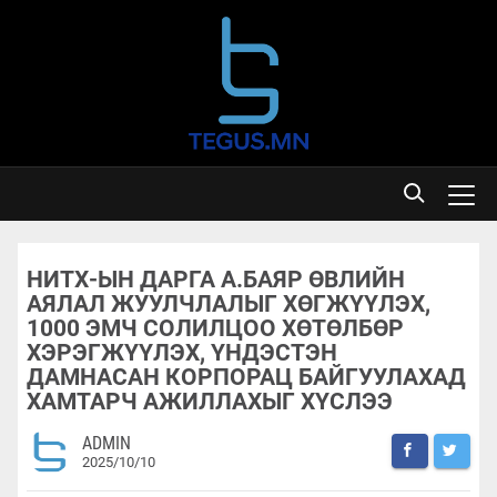
НИТХ-ЫН ДАРГА А.БАЯР ӨВЛИЙН
АЯЛАЛ ЖУУЛЧЛАЛЫГ ХӨГЖҮҮЛЭХ,
1000 ЭМЧ СОЛИЛЦОО ХӨТӨЛБӨР
ХЭРЭГЖҮҮЛЭХ, ҮНДЭСТЭН
ДАМНАСАН КОРПОРАЦ БАЙГУУЛАХАД
ХАМТАРЧ АЖИЛЛАХЫГ ХҮСЛЭЭ
ADMIN
2025/10/10