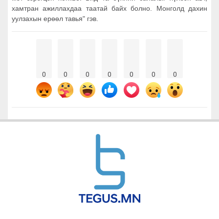
хамтран ажиллахдаа таатай байх болно. Монголд дахин
уулзахын ерөөл тавья" гэв.
0
0
0
0
0
0
0