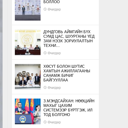
БОЛЛОО
Өчигдөр
ДУНДГОВЬ АЙМГИЙН БҮХ
СУМД ЦАС, ШУУРГАНЫ ҮЕД
ЗАМ НЭЭХ ЗОРИУЛАЛТЫН
ТЕХНИ…
Өчигдөр
ХӨСҮТ БОЛОН ШУТИС
ХАМТЫН АЖИЛЛАГААНЫ
САНАМЖ БИЧИГ
БАЙГУУЛЛАА
Өчигдөр
З.МЭНДСАЙХАН: НӨӨЦИЙН
МАХЫГ ЦАХИМ
СИСТЕМЭЭР БҮРТГЭЖ, ИЛ
ТОД БОЛГОНО
Өчигдөр