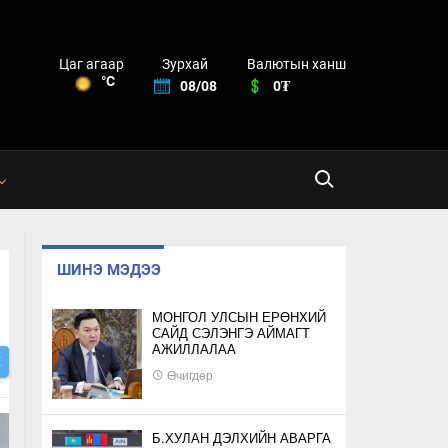
Зурхай
Валютын ханш
Цаг агаар
°C
08/08
0₮
ШИНЭ МЭДЭЭ
МОНГОЛ УЛСЫН ЕРӨНХИЙ
САЙД СЭЛЭНГЭ АЙМАГТ
АЖИЛЛАЛАА
Х
Өчигдөр
Б.ХУЛАН ДЭЛХИЙН АВАРГА