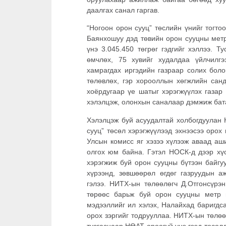
даалгах санал гаргав.
“Ногоон орон сууц” төслийн үнийг тогт
Баянхошуу дэд төвийн орон сууцны метр
үнэ 3.045.450 төгрөг гэдгийг хэллээ. 
өмчлөх, 75 хувийг худалдаа үйлчилгэ
хамрагдах иргэдийн газраар солих боло
төлөвлөх, гэр хорооллын хөгжлийн сан
хоёрдугаар үе шатыг хэрэгжүүлэх газар
хэлэлцэж, олонхын саналаар дэмжиж бат
Хэлэлцэж буй асуудалтай холбогдуулан 
сууц” төсөл хэрэгжүүлээд эхнээсээ орох
Улсын комисс яг хэзээ хүлээж аваад аш
олгох юм байна. Гэтэл НОСК-д дээр хүс
хэрэгжиж буй орон сууцны бүтээн байгу
хүрээнд, зөвшөөрөл өгдөг газруудын а
гэлээ. НИТХ-ын төлөөлөгч Д.Отгонсүрэн
төрөөс барьж буй орон сууцны метр м
мэдээллийг ил хэлэх, Налайхад баригдса
орох зэргийг тодрууллаа. НИТХ-ын төлөө
тусгаснаар НӨАТ ороогүй үнэ гээд төсөлд