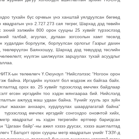
оохдоо тухайн бүс орчмын үнэ ханштай уялдуулсан бөгөөд
 квадратын үнэ 2.727.273 сая төгрөг, Шархад дэд төвийн
Тус эхний ээлжийн 800 орон сууцны 25 хувийг түрээслээд
эний талбай, агуулах, дулаан зогсоолын хамт төсөлд
н худалдан борлуулж, борлуулсан орлогыг Газрыг дахин
д төвлөрүүлэн Баянхошуу, Шархад дэд төвүүдэд төслийн
 чөлөөлөлт, нүүлгэн шилжүүлэх зарцуулах тухай асуудлыг
аллаа.
НИТХ-ын төлөөлөгч Ү.Оюунзул “Нийслэлээс “Ногоон орон
 гэж байна. Иргэдийн хүлээлт бол мэдээж их байгаа байх.
иглалтад орох вэ. 25 хувийг түрээслээд өмчлөх байдлаар
элт өгсөн иргэдийн тоо хэдэн мянгаараа бий. Нийслэлд
улалтын ажлууд маш удаан байна. Үүнийг хууль эрх зүйн
жлыг жаахан анхаарч, хурдлуулах шаардлагатай байна”
 түрээслээд өмчлөх иргэдийг сонгохдоо оновчтой хийх,
етр квадратыг нь хэдэн төгрөгийн өртгөөр баригдсан
н “Цагаан байр”-ны ажил хэзээ дуусах, хэзээ ашиглалтад
лөгч Т.Батцогт орон сууцны метр квадратын үнийг ТЭЗҮ-д
өө тусгасан нь тодорхой бус учир анхаарах хэрэгтэй гэсэн