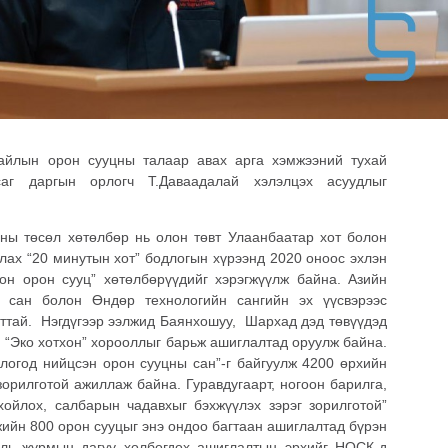
айлын орон сууцны талаар авах арга хэмжээний тухай
саг даргын орлогч Т.Даваадалай хэлэлцэх асуудлыг
ны төсөл хөтөлбөр нь олон төвт Улаанбаатар хот болон
улах “20 минутын хот” бодлогын хүрээнд 2020 оноос эхлэн
н орон сууц” хөтөлбөрүүдийг хэрэгжүүлж байна. Азийн
н сан болон Өндөр технологийн сангийн эх үүсвэрээс
аттай. Нэгдүгээр ээлжид Баянхошуу, Шархад дэд төвүүдэд
 “Эко хотхон” хорооллыг барьж ашиглалтад оруулж байна.
логод нийцсэн орон сууцны сан”-г байгуулж 4200 өрхийн
зорилготой ажиллаж байна. Гуравдугаарт, ногоон барилга,
ойлох, салбарын чадавхыг бэхжүүлэх зэрэг зорилготой”
жийн 800 орон сууцыг энэ ондоо багтаан ашиглалтад бүрэн
уль журмын дагуу холбогдох ашиглалтын эрхийг НОСК-д