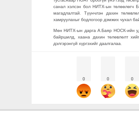
санал хэлсэн бол НИТХ-ын төлөөлөгч Б.
магадлалтай. Түүнчлэн дахин төлөвл
хамруулахыг бодлогоор дэмжих чухал бай
Мөн НИТХ-ын дарга А.Баяр НОСК-ийн уди
байршилд, хаана дахин төлөвлөлт хийг
дэлгэрэнгүй хүргэхийг даалгалаа.
0
0
0