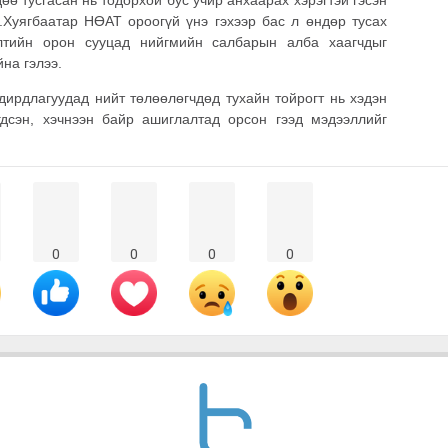
Хуягбаатар НӨАТ ороогүй үнэ гэхээр бас л өндөр тусах
өлтийн орон сууцад нийгмийн салбарын алба хаагчдыг
на гэлээ.
рдлагуудад нийт төлөөлөгчдөд тухайн тойрогт нь хэдэн
дсэн, хэчнээн байр ашиглалтад орсон гээд мэдээллийг
0
0
0
0