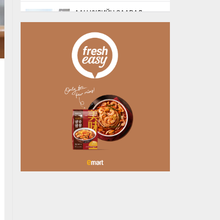
ААН-ҮҮДИЙН ЗААВАЛ
БҮРДҮҮЛДЭГ 103
БҮРТГЭЛИЙГ ХҮЧИНГҮЙ
БОЛГОЛОО
Өчигдөр
НАТО-ГИЙН ЛОГИСТИКИЙН
ЧУХАЛ ТӨВ ЛЕЙПЦИГИЙН
НИСЭХ БУУДАЛД
БӨМБӨГТЭЙ ДРО…
Өчигдөр
БУЯНТ СУМАНД АЛГА
БОЛСОН 10 НАСТАЙ
ОХИНЫГ ЭРЭН ХАЙХ
АЖИЛЛАГАА ҮРГЭЛЖИЛ…
Өчигдөр
ХУДАЛДАА, ҮЙЛЧИЛГЭЭ
ЭРХЛЭХЭД ШААРДДАГ
ДАВХАРДСАН БҮРТГЭЛИЙГ
ХҮЧИНГҮЙ Б…