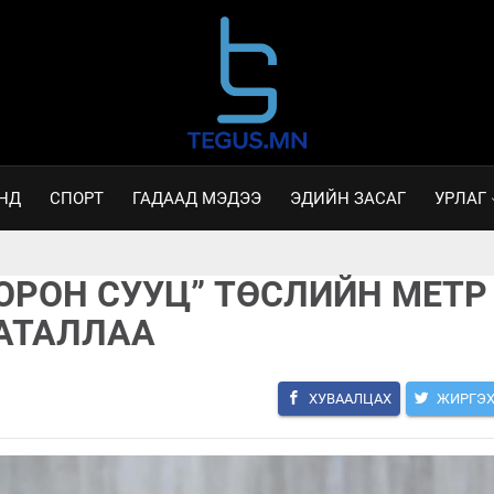
НД
СПОРТ
ГАДААД МЭДЭЭ
ЭДИЙН ЗАСАГ
УРЛАГ
ОРОН СУУЦ” ТӨСЛИЙН МЕТР
АТАЛЛАА
ХУВААЛЦАХ
ЖИРГЭ