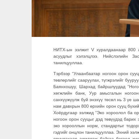
НИТХ-ын ээлжит V хуралдаанаар 800 
асуудлыг хэлэлцлээ. Нийслэлийн За
танилцууллаа.
Тэрбээр “Улаанбаатар ногоон орон сууц
төвлөрлийг сааруулах, түгжрэлийг бууру
Баянхошуу, Шархад байршлуудад “Ногоо
хөгжлийн банк, Уур амьсгалын ногоо
санхүүжүүлж буй энэхүү төсөл нь 3 үе ш
нам давхрын 800 өрхийн орон сууц бүхий
Хоёрдугаар ээлжид “Эко хороолол ба ор
ногоон орон сууцыг дэд төвүүдэд барих 
эко хорооллын норм, стандартыг тодорх
гэдгийг онцлон танилцууллаа. Эхний ээл
оруулахаар ажиллаж байгаа бөгөөд ху