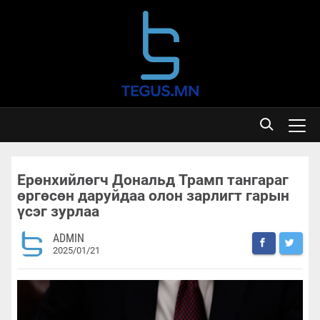
Ерөнхийлөгч Дональд Трамп тангараг
өргөсөн даруйдаа олон зарлигт гарын
үсэг зурлаа
ADMIN
2025/01/21