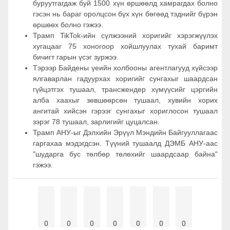
буруутгагдаж буй 1500 хүн өршөөлд хамрагдах болно
гэсэн нь бараг оролцсон бүх хүн бөгөөд тэднийг бүрэн
өршөөх болно гэжээ.
Трамп TikTok-ийн сүлжээний хоригийг хэрэгжүүлэх
хугацааг 75 хоногоор хойшлуулах тухай баримт
бичигт гарын үсэг зуржээ.
Тэрээр Байдены үеийн холбооны агентлагууд хүйсээр
ялгаварлан гадуурхах хоригийг сунгахыг шаардсан
гүйцэтгэх тушаал, трансжендер хүмүүсийг цэргийн
алба хаахыг зөвшөөрсөн тушаал, хувийн хорих
ангитай хийсэн гэрээг сунгахыг хориглосон тушаал
зэрэг 78 тушаал, зарлигийг цуцалсан.
Трамп АНУ-ыг Дэлхийн Эрүүл Мэндийн Байгууллагаас
гаргахаа мэдэгдсэн. Түүний тушаалд ДЭМБ АНУ-аас
"шударга бус төлбөр төлөхийг шаардсаар байна"
гэжээ.
0
0
0
0
0
0
0