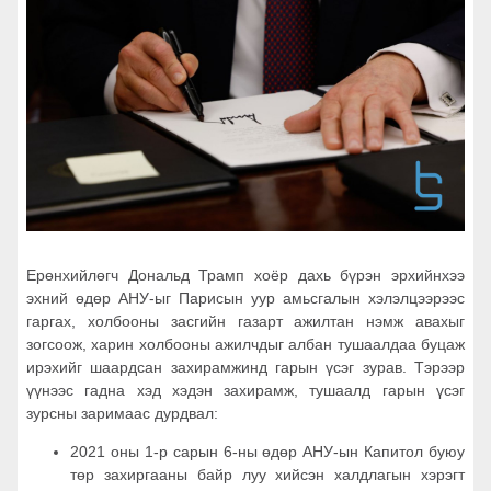
Ерөнхийлөгч Дональд Трамп хоёр дахь бүрэн эрхийнхээ
эхний өдөр АНУ-ыг Парисын уур амьсгалын хэлэлцээрээс
гаргах, холбооны засгийн газарт ажилтан нэмж авахыг
зогсоож, харин холбооны ажилчдыг албан тушаалдаа буцаж
ирэхийг шаардсан захирамжинд гарын үсэг зурав. Тэрээр
үүнээс гадна хэд хэдэн захирамж, тушаалд гарын үсэг
зурсны заримаас дурдвал:
2021 оны 1-р сарын 6-ны өдөр АНУ-ын Капитол буюу
төр захиргааны байр луу хийсэн халдлагын хэрэгт