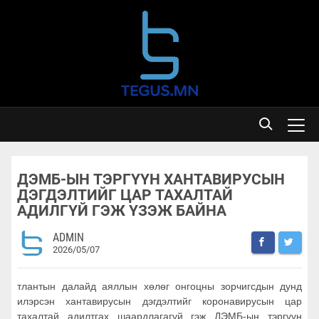
ДЭМБ-ЫН ТЭРГҮҮН ХАНТАВИРУСЫН
ДЭГДЭЛТИЙГ ЦАР ТАХАЛТАЙ
АДИЛГҮЙ ГЭЖ ҮЗЭЖ БАЙНА
ADMIN
2026/05/07
тлантын далайд аяллын хөлөг онгоцны зорчигсдын дунд
илэрсэн хантавирусын дэгдэлтийг коронавирусын цар
тахалтай адилтгах шаардлагагүй гэж ДЭМБ-ын тэргүүн