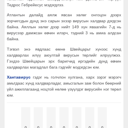
Тедрос Гебрейесус мэдэгдлээ.
Атлантын далайд аялж явсан хөлөг онгоцон дээрх
зорчигсдын дунд энэ сарын эхээр вирусын халдвар дэгдсэн
байна. Аяллын хөлөг дээр нийт 149 хүн яваагийн 7-д нь
вирусээр дамжсан өвчин илэрч, тэдний 3 нь амиа алдсан
байна.
Тэгвэл энэ явдлаас өмнө Швейцарьт хүнээс хүнд
халдварлах илүү аюултай вирусын төрлийг илрүүлжээ.
Гэхдээ Швейцарын эрх баригчид иргэдийн дунд өвчин
халдварлах магадлал бага гэдгийг мэдэгдсэн юм.
Хантавирус
гэдэг нь голчлон хулгана, харх зэрэг мэрэгч
амьтдаас хүнд халдварладаг, амьсгалын зам болон бөөрний
үйл ажиллагаанд ноцтой нөлөө үзүүлдэг вирусийн нэг төрөл
юм.
0
0
0
0
0
0
0