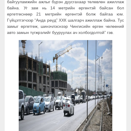
байгууламжийн ажлыг бүрэн дуусгахаар төлөвлөн ажиллаж
байна. Уг зам нь 14 метрийн өргөнтэй байсан бол
өргөтгөснөөр 21 метрийн өргөнтэй болж байгаа юм.
Гүйцэтгэгчээр “Анда рөүд” ХХК шалгарч ажиллаж байна. Тус
замыг өргөтгөж, шинэчлэснээр Чингисийн өргөн чөлөөний
авто замын түгжрэлийг бууруулах ач холбогдолтой” гэв.