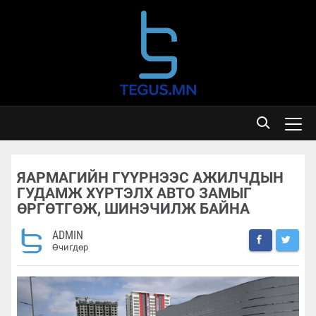
ЯАРМАГИЙН ГҮҮРНЭЭС АЖИЛЧДЫН
ГУДАМЖ ХҮРТЭЛХ АВТО ЗАМЫГ
ӨРГӨТГӨЖ, ШИНЭЧИЛЖ БАЙНА
ADMIN
Өчигдөр