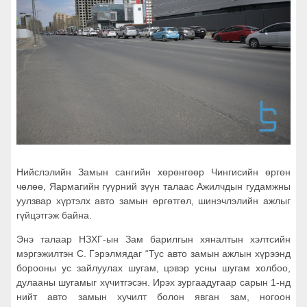
Нийслэлийн Замын сангийн хөрөнгөөр Чингисийн өргөн
чөлөө, Яармагийн гүүрний зүүн талаас Ажилчдын гудамжны
уулзвар хүртэлх авто замын өргөтгөл, шинэчлэлийн ажлыг
гүйцэтгэж байна.
Энэ талаар НЗХГ-ын Зам барилгын хяналтын хэлтсийн
мэргэжилтэн С. Гэрэлмядаг “Тус авто замын ажлын хүрээнд
борооны ус зайлуулах шугам, цэвэр усны шугам холбоо,
дулааны шугамыг хүчитгэсэн. Ирэх зургаадугаар сарын 1-нд
нийт авто замын хучилт болон явган зам, ногоон