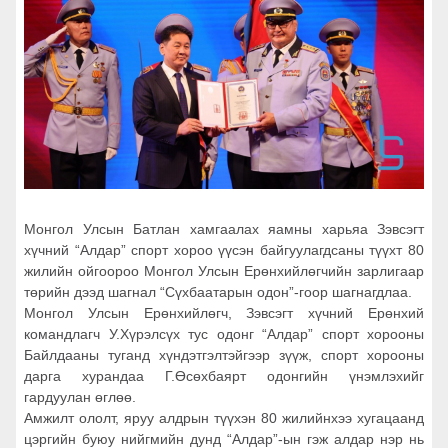
Монгол Улсын Батлан хамгаалах яамны харьяа Зэвсэгт
хүчний “Алдар” спорт хороо үүсэн байгуулагдсаны түүхт 80
жилийн ойгоороо Монгол Улсын Ерөнхийлөгчийн зарлигаар
төрийн дээд шагнал “Сүхбаатарын одон”-гоор шагнагдлаа.
Монгол Улсын Ерөнхийлөгч, Зэвсэгт хүчний Ерөнхий
командлагч У.Хүрэлсүх тус одонг “Алдар” спорт хорооны
Байлдааны туганд хүндэтгэлтэйгээр зүүж, спорт хорооны
дарга хурандаа Г.Өсөхбаярт одонгийн үнэмлэхийг
гардуулан өглөө.
Амжилт ололт, яруу алдрын түүхэн 80 жилийнхээ хугацаанд
цэргийн буюу нийгмийн дунд “Алдар”-ын гэж алдар нэр нь