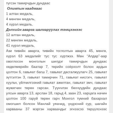
түгсэн тамирчдын дундаас
Олимпын наадмаас
1 алтан медаль,
4 мөнгөн медаль,
4 хүрэл медаль,
Дэлхийн аварга шалгаруулах тэмцээнээс
12 алтан медаль,
22 мөнгөн медаль,
41 хүрэл медаль,
Ази тивийн аварга, тивийн тоглолтын аварга 45, мөнгө,
хүрэл 63 медалийг тус тус хүртжээ. Мөн “Алдар”-аар
овоглосон монголын шилдэг тамирчдын дундаас
хөдөлмөрийн баатар 7, төрийн соёрхолт болон ардын
цолтон 6, гавьяат багш 7, гавьяат дасгалжуулагч 25, гавьяат
зүтгэлтэн 3, гавьяат тамирчин 71, гавьяат нисгэгч, гавьяат
хуульч, үйлчилгээний гавьяат ажилтан, гавьяат эмч, гавьяат
жүжигчин төрөн гарсан. Түүнчлэн бөхчүүдийн дундаас
улсын аварга 13, арслан 18, гарьд 4, заан 23, харцага начин
цолтон 100 гаруй төрөн гарч Монгол түмний бахархал
омогшил болсон Манлай уяачид, үндэсний сур, шагайн
харвааны 37 мэргэн харваачдыг эгнээсээ төрүүлснээс