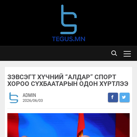
ЗЭВСЭГТ ХҮЧНИЙ “АЛДАР” СПОРТ
ХОРОО СҮХБААТАРЫН ОДОН ХҮРТЛЭЭ
ADMIN
2026/06/03