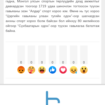
гадна, Монгол улсын спортын төрлүүдийн дээд амжилтыг
давхардсан тоогоор 1719 удаа шинэчлэн тогтоосон түүхэн
гавьяаны эзэн “Алдар” спорт хороо юм. Өмнө нь тус хороо
“Цэргийн гавьяаны улаан тугийн одон”-оор шагнагдсан
анхны спорт хороо болж байсан бол ийнхүү 80 жилийнхээ
ойгоор “Сүхбаатарын одон”-оор түүхэн гавьяагаа бататгаж
байна.
0
0
0
0
0
0
0