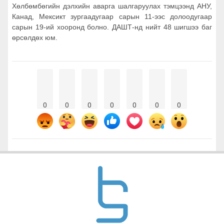
Хөлбөмбөгийн дэлхийн аварга шалгаруулах тэмцээнд АНУ,
Канад, Мексикт зургаадугаар сарын 11-ээс долоодугаар
сарын 19-ий хооронд болно. ДАШТ-нд нийт 48 шигшээ баг
өрсөлдөх юм.
0
0
0
0
0
0
0