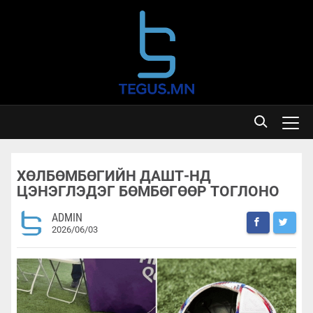
ХӨЛБӨМБӨГИЙН ДАШТ-НД
ЦЭНЭГЛЭДЭГ БӨМБӨГӨӨР ТОГЛОНО
ADMIN
2026/06/03