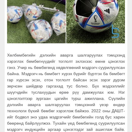
Хөлбөмбөгийн дэлхийн аварга шалгаруулах тэмцээнд
хэрэглэх бөмбөгнүүдийг тоглолт эхлэхээс өмнө цэнэглэх
гэнэ. Учир нь бөмбөгөнд хөдөлгөөний мэдрэгч суурилуулсан
байна. Мэдрэгч нь бөмбөгт хүрэх бүрийг бүртгэх ба бөмбөгт
гар хүрсэн эсэх, отон тоглолт байсан эсэх зэрэг дүрэм
зөрчсөн шийдвэр гаргахад тус болно. Бүх мэдээллийг
шүүгчдийн туслахуудын өрөө рүү дамжуулах юм. Нэг
цэнэглэлтээр зургаан цагийн турш ажиллана. Сүүлийн
дэлхийн аварга шалгаруулах тэмцээний үеэр өндөр
технологи бүхий бөмбөг хэрэглэж байжээ. 2022 оны ДАШТ-
ийг бодвол энэ удаа мэдрэгчийг бөмбөгийн голд бус харин
бөөрөнд байрлуулжээ. Тухайн үед бөмбөгөнд суурилуулсан
мэдрэгч индукцийн аргаар цэнэглэдэг зай ашиглаж байв.