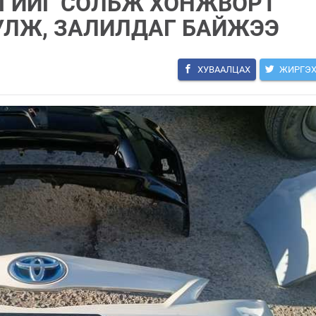
ГИЙГ СОЛЬЖ ХОНЖВОРТ
УЛЖ, ЗАЛИЛДАГ БАЙЖЭЭ
ХУВААЛЦАХ
ЖИРГЭ