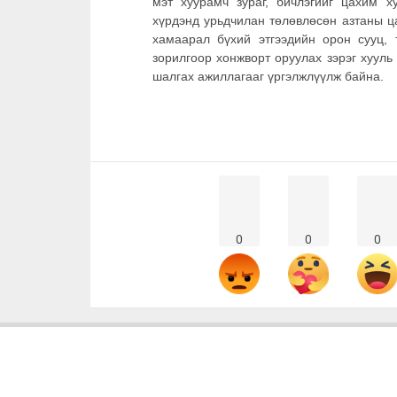
мэт хуурамч зураг, бичлэгийг цахим х
хүрдэнд урьдчилан төлөвлөсөн азтаны ц
хамаарал бүхий этгээдийн орон сууц, 
зорилгоор хонжворт оруулах зэрэг хууль
шалгах ажиллагааг үргэлжлүүлж байна.
0
0
0