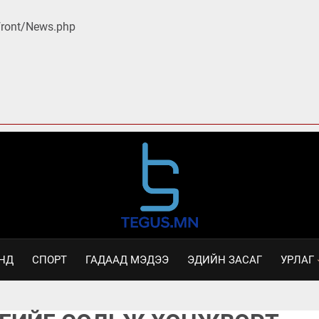
/front/News.php
НД
СПОРТ
ГАДААД МЭДЭЭ
ЭДИЙН ЗАСАГ
УРЛАГ