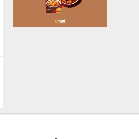
БУЯНТ СУМАНД АЛГА
БОЛСОН 10 НАСТАЙ
ОХИНЫГ ЭРЭН ХАЙХ
АЖИЛЛАГАА ҮРГЭЛЖИЛ…
5 цагийн өмнө
ХУДАЛДАА, ҮЙЛЧИЛГЭЭ
ЭРХЛЭХЭД ШААРДДАГ
ДАВХАРДСАН БҮРТГЭЛИЙГ
ХҮЧИНГҮЙ Б…
5 цагийн өмнө
АИ-92 ШАТАХУУНЫ
НИЙЛҮҮЛЭЛТ ТАСРАЛТГҮЙ
ҮРГЭЛЖИЛЖ БАЙНА
Өчигдөр
МОНГОЛ, ХЯТАДЫН
ХЭВЛЭЛ МЭДЭЭЛЛИЙН XVI
ФОРУМЫН БЭЛТГЭЛ
УУЛЗАЛТ ХӨХХОТОД…
Өчигдөр