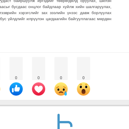
уудаст байршуулж иргэдийг төөрөгдөлд оруулах, шилэн
аасыг бусдаас онцлог байдлаар хуйлж хийн шалгаруулах,
тээврийн хэрэгслийг зах зээлийн үнээс давж борлуулах
 бус үйлдлийг илрүүлэн цагдаагийн байгууллагаас мөрдөн
0
0
0
0