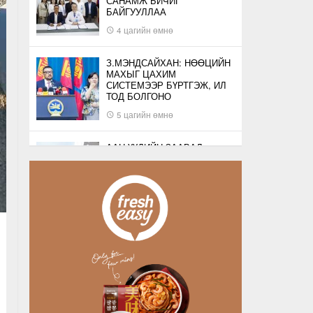
САНАМЖ БИЧИГ
БАЙГУУЛЛАА
4 цагийн өмнө
З.МЭНДСАЙХАН: НӨӨЦИЙН
МАХЫГ ЦАХИМ
СИСТЕМЭЭР БҮРТГЭЖ, ИЛ
ТОД БОЛГОНО
5 цагийн өмнө
ААН-ҮҮДИЙН ЗААВАЛ
БҮРДҮҮЛДЭГ 103
БҮРТГЭЛИЙГ ХҮЧИНГҮЙ
БОЛГОЛОО
5 цагийн өмнө
НАТО-ГИЙН ЛОГИСТИКИЙН
ЧУХАЛ ТӨВ ЛЕЙПЦИГИЙН
НИСЭХ БУУДАЛД
БӨМБӨГТЭЙ ДРО…
5 цагийн өмнө