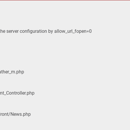
 the server configuration by allow_url_fopen=0
ather_m.php
nt_Controller.php
/front/News.php