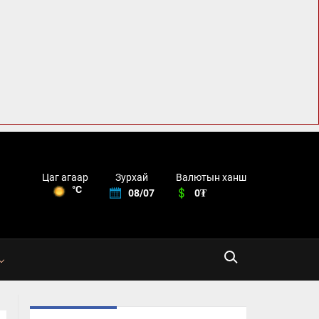
Зурхай
Валютын ханш
Цаг агаар
°C
08/07
0₮