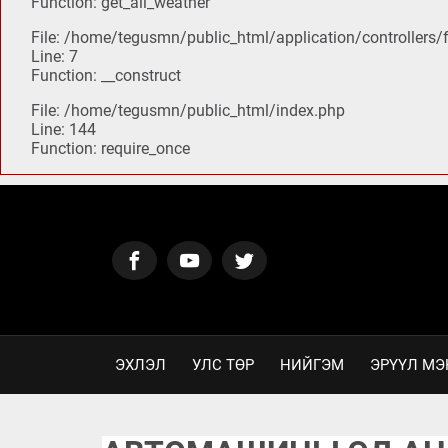
Function: get_all_weather
File: /home/tegusmn/public_html/application/controllers
Line: 7
Function: __construct
File: /home/tegusmn/public_html/index.php
Line: 144
Function: require_once
ЭХЛЭЛ
УЛС ТӨР
НИЙГЭМ
ЭРҮҮЛ МЭ