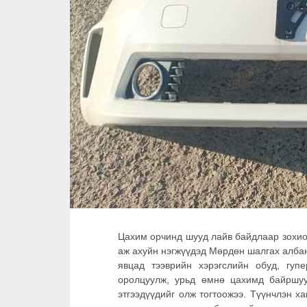
Цахим орчинд шууд лайв байдлаар зохио
аж ахуйн нэгжүүдэд Мөрдөн шалгах алба
явцад тээврийн хэрэгслийн обуд, гуп
оролцуулж, урьд өмнө цахимд байршуу
этгээдүүдийг олж тогтоожээ. Түүнчлэн х