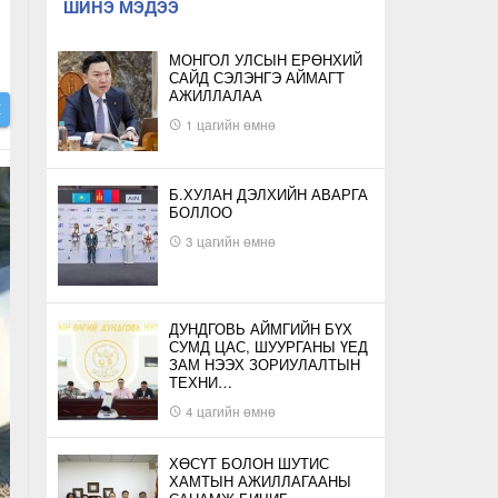
ШИНЭ МЭДЭЭ
МОНГОЛ УЛСЫН ЕРӨНХИЙ
САЙД СЭЛЭНГЭ АЙМАГТ
АЖИЛЛАЛАА
Х
1 цагийн өмнө
Б.ХУЛАН ДЭЛХИЙН АВАРГА
БОЛЛОО
3 цагийн өмнө
ДУНДГОВЬ АЙМГИЙН БҮХ
СУМД ЦАС, ШУУРГАНЫ ҮЕД
ЗАМ НЭЭХ ЗОРИУЛАЛТЫН
ТЕХНИ…
4 цагийн өмнө
ХӨСҮТ БОЛОН ШУТИС
ХАМТЫН АЖИЛЛАГААНЫ