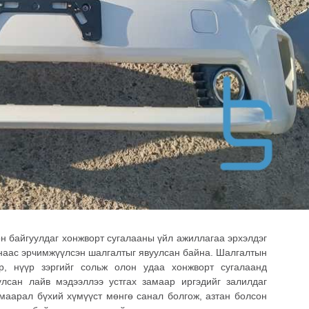
н байгуулдаг хонжворт сугалааны үйл ажиллагаа эрхэлдэг
наас эрчимжүүлсэн шалгалтыг явуулсан байна. Шалгалтын
ер, нүүр зэргийг сольж олон удаа хонжворт сугалаанд
лсан лайв мэдээллээ устгах замаар иргэдийг залилдаг
амаарал бүхий хүмүүст мөнгө санал болгож, азтан болсон