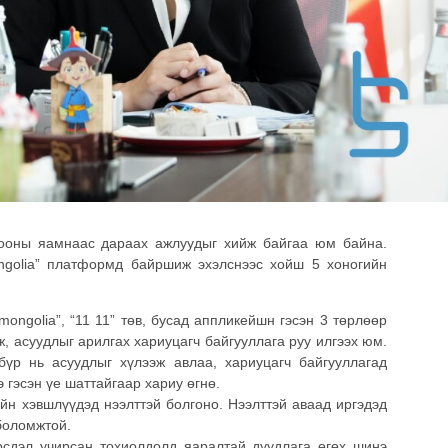
бооны яамнаас дараах ажлуудыг хийж байгаа юм байна.
ongolia” платформд байршиж эхэлснээс хойш 5 хоногийн
ongolia”, “11 11” төв, бусад аппликейшн гэсэн 3 төрлөөр
эж, асуудлыг арилгах хариуцагч байгууллага руу илгээх юм.
бүр нь асуудлыг хүлээж авлаа, хариуцагч байгууллагад
 гэсэн үе шаттайгаар хариу өгнө.
ийн хэвшлүүдэд нээлттэй болгоно. Нээлттэй аваад иргэдэд
боломжтой.
эрсдэл учирсан тохиолдолд яаралтай дуудлага өгөх шинэ