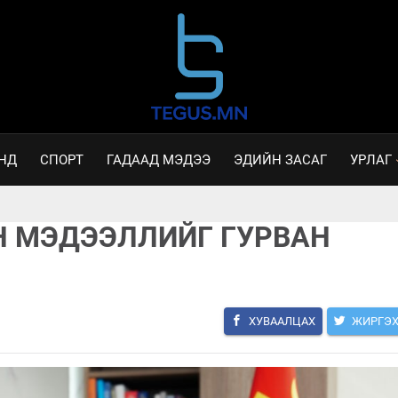
НД
СПОРТ
ГАДААД МЭДЭЭ
ЭДИЙН ЗАСАГ
УРЛАГ
Н МЭДЭЭЛЛИЙГ ГУРВАН
ХУВААЛЦАХ
ЖИРГЭ