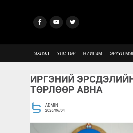
ЭХЛЭЛ
УЛС ТӨР
НИЙГЭМ
ЭРҮҮЛ МЭ
ИРГЭНИЙ ЭРСДЭЛИЙ
ТӨРЛӨӨР АВНА
ADMIN
2026/06/04