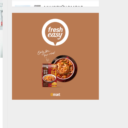
ААН-ҮҮДИЙН ЗААВАЛ
БҮРДҮҮЛДЭГ 103
БҮРТГЭЛИЙГ ХҮЧИНГҮЙ
БОЛГОЛОО
2026/08/07
НАТО-ГИЙН ЛОГИСТИКИЙН
ЧУХАЛ ТӨВ ЛЕЙПЦИГИЙН
НИСЭХ БУУДАЛД
БӨМБӨГТЭЙ ДРО…
2026/08/07
БУЯНТ СУМАНД АЛГА
БОЛСОН 10 НАСТАЙ
ОХИНЫГ ЭРЭН ХАЙХ
АЖИЛЛАГАА ҮРГЭЛЖИЛ…
2026/08/07
ХУДАЛДАА, ҮЙЛЧИЛГЭЭ
ЭРХЛЭХЭД ШААРДДАГ
ДАВХАРДСАН БҮРТГЭЛИЙГ
ХҮЧИНГҮЙ Б…