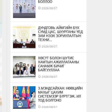
БОЛЛОО
2026/08/07
ДУНДГОВЬ АЙМГИЙН БҮХ
СУМД ЦАС, ШУУРГАНЫ ҮЕД
ЗАМ НЭЭХ ЗОРИУЛАЛТЫН
ТЕХНИ…
2026/08/07
ХӨСҮТ БОЛОН ШУТИС
ХАМТЫН АЖИЛЛАГААНЫ
САНАМЖ БИЧИГ
БАЙГУУЛЛАА
2026/08/07
З.МЭНДСАЙХАН: НӨӨЦИЙН
МАХЫГ ЦАХИМ
СИСТЕМЭЭР БҮРТГЭЖ, ИЛ
ТОД БОЛГОНО
2026/08/07