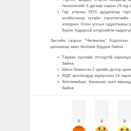
технологийг 6 дугаар сарын 15-нд 
Гар утасны SOS дуудлагад түрг
холбосноор тухайн хэрэглэгчийн
нээгдэнэ. Олон улсын судалгааны 
бүрэн тодорхой илэрхийлж чадахг
Засгийн газрын “Чөлөөлье” бодлогын 
цахимаар авах боломж бүрдэж байна.
Төрөөс хуулийн этгээдтэй харилца
байна.
Шинэ бизнесээ 2 цагийн дотор цах
ЖДҮ эрхлэгчдэд зориулсан 15 төрл
Аппликейшн, банкнаас зээл авахад
байна
0
0
0