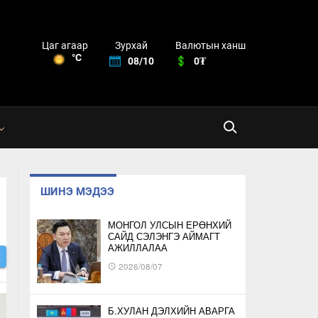
Зурхай
Валютын ханш
Цаг агаар
°C
08/10
0₮
ШИНЭ МЭДЭЭ
МОНГОЛ УЛСЫН ЕРӨНХИЙ
САЙД СЭЛЭНГЭ АЙМАГТ
АЖИЛЛАЛАА
Х
2026/08/07
Б.ХУЛАН ДЭЛХИЙН АВАРГА