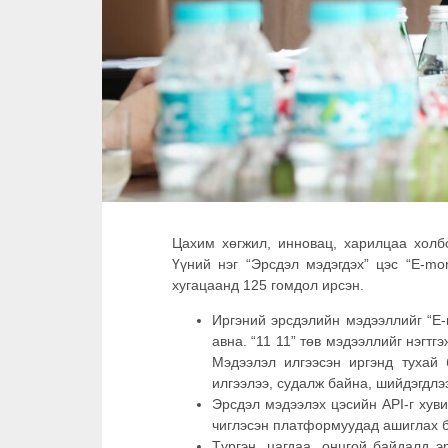
Цахим хөгжил, инновац, харилцаа хол
Үүний нэг “Эрсдэл мэдэгдэх” цэс “E-m
хугацаанд 125 гомдол ирсэн.
Иргэний эрсдэлийн мэдээллийг “E-m
авна. “11 11” төв мэдээллийг нэгтг
Мэдээлэл илгээсэн иргэнд тухай 
илгээлээ, судалж байна, шийдэгдлээ
Эрсдэл мэдээлэх цэсийн API-г хув
чиглэсэн платформуудад ашиглах 
Түргэн, цагдаа, онцгой байдалд 