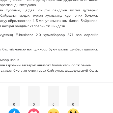
хэрэглээнд нэвтрүүлнэ.
эн тусламж, цагдаа, онцгой байдлын тусгай дугаарыг
 байршлыг мэдэх, түргэн хугацаанд хүрч очих боломж
дагуу ойролцоогоор 1.5 минут хэмнэх юм билээ. Байршлаа
үй нөхцөл байдлыг хялбарчилж шийдсэн.
хүрээнд E-business 2.0 хувилбараар 371 зөвшөөрлийг
х бүх үйлчилгээ нэг цонхоор буюу цахим хэлбэрт шилжиж
имаар нээнэ.
ийн гэрээний загварыг ашиглах боломжтой болж байна
 заавал биечлэн очиж гэрээ байгуулах шаардлагагүй болж
0
0
0
0