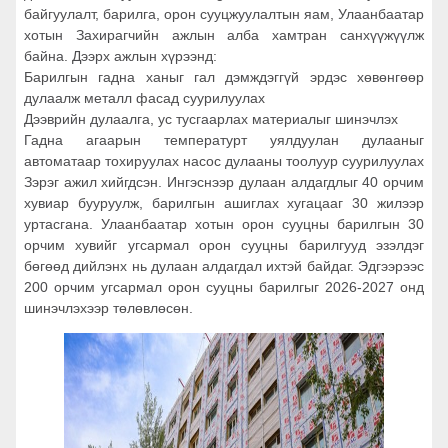
байгуулалт, барилга, орон сууцжуулалтын яам, Улаанбаатар
хотын Захирагчийн ажлын алба хамтран санхүүжүүлж
байна. Дээрх ажлын хүрээнд:
Барилгын гадна ханыг гал дэмждэггүй эрдэс хөвөнгөөр
дулаалж металл фасад суурилуулах
Дээврийн дулаалга, ус тусгаарлах материалыг шинэчлэх
Гадна агаарын температурт уялдуулан дулааныг
автоматаар тохируулах насос дулааны тоолуур суурилуулах
Зэрэг ажил хийгдсэн. Ингэснээр дулаан алдагдлыг 40 орчим
хувиар бууруулж, барилгын ашиглах хугацааг 30 жилээр
уртасгана. Улаанбаатар хотын орон сууцны барилгын 30
орчим хувийг угсармал орон сууцны барилгууд эзэлдэг
бөгөөд дийлэнх нь дулаан алдагдал ихтэй байдаг. Эдгээрээс
200 орчим угсармал орон сууцны барилгыг 2026-2027 онд
шинэчлэхээр төлөвлөсөн.