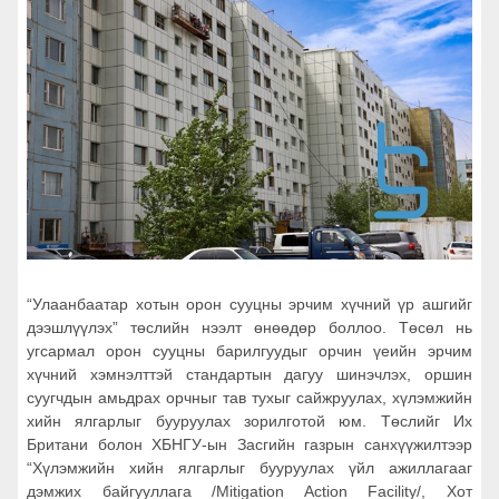
“Улаанбаатар хотын орон сууцны эрчим хүчний үр ашгийг
дээшлүүлэх” төслийн нээлт өнөөдөр боллоо. Төсөл нь
угсармал орон сууцны барилгуудыг орчин үеийн эрчим
хүчний хэмнэлттэй стандартын дагуу шинэчлэх, оршин
суугчдын амьдрах орчныг тав тухыг сайжруулах, хүлэмжийн
хийн ялгарлыг бууруулах зорилготой юм. Төслийг Их
Британи болон ХБНГУ-ын Засгийн газрын санхүүжилтээр
“Хүлэмжийн хийн ялгарлыг бууруулах үйл ажиллагааг
дэмжих байгууллага /Mitigation Action Facility/, Хот