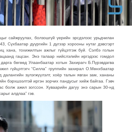
сцыг сайжруулах, болзошгүй үерийн эрсдэлээс урьдчилан
43, Сүхбаатар дүүргийн 1 дүгээр хорооны нутаг дэвсгэрт
ц хана, тохижилтын ажлыг гүйцэтгэж буй. Сэлбэ голын
ацаанд гацсан. Энэ талаар нийслэлийн иргэдээс гомдол
 дарга бөгөөд Улаанбаатар хотын Захирагч Б.Пүрэвдагва
жил гүйцэтгэгч “Силла” группийн захирал О.Мөнхбаатар
 далангийн зүлэгжүүлэлт, хоёр талын явган зам, хананы
лийн бэрхшээлтэй иргэн зорчих пандусыг хийж байгаа. Гэвч
ас болж ажил зогссон. Хуваарийн дагуу энэ сарын 30-нд
сарыг алдлаа” гэв.