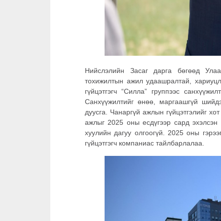
Нийслэлийн Засаг дарга бөгөөд Улаа
тохижилтын ажил удаашралтай, хариуцл
гүйцэтгэгч “Силла” группээс санхүүжил
Санхүүжилтийг өнөө, маргаашгүй шийд
дуусга. Чанаргүй ажлын гүйцэтгэлийг хот
ажлыг 2025 оны есдүгээр сард эхэлсэн 
хуулийн дагуу олгоогүй. 2025 оны гэрэ
гүйцэтгэгч компаниас тайлбарлалаа.