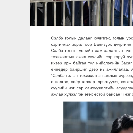
Сэлбэ голын даланг хүчитгэх, голын ур
сэргийлэх зорилгоор Баянзүрх дүүргийн 
Сэлбэ голын үерийн хамгаалалтын түши
тохижилтын ажил сүүлийн сар гаруй хуг
ихээр ирж байгаа тул нийслэлийн Засаг
өнөөдөр байршил дээр нь ажиллалаа. А
“Сэлбэ голын тохижилтын ажлын хүрээнд
өнгөлгөө, хоёр талаар гэрэлтүүлэг, хөгж
сүүлийн нэг сар санхүүжилтийн асуудла
ажлаа хүлээлгэн өгөх ёстой байсан ч нэг 