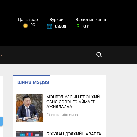
Зурхай
Валютын ханш
Цаг агаар
°C
08/08
0₮
ШИНЭ МЭДЭЭ
Г
МОНГОЛ УЛСЫН ЕРӨНХИЙ
САЙД СЭЛЭНГЭ АЙМАГТ
АЖИЛЛАЛАА
20 цагийн өмнө
Х
Б.ХУЛАН ДЭЛХИЙН АВАРГА