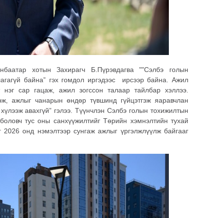
нбаатар хотын Захирагч Б.Пүрэвдагва ""Сэлбэ голын
агагүй байна” гэх гомдол иргэдээс ирсээр байна. Ажил
т нэг сар гацаж, ажил зогссон талаар тайлбар хэллээ.
эж, ажлыг чанарын өндөр түвшинд гүйцэтгэж яаравчлан
 хүлээж авахгүй” гэлээ. Түүнчлэн Сэлбэ голын тохижилтын
боловч тус оны санхүүжилтийг Төрийн хэмнэлтийн тухай
эг 2026 онд нэмэлтээр сунгаж ажлыг үргэлжлүүлж байгааг