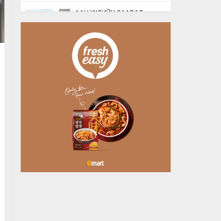
ААН-ҮҮДИЙН ЗААВАЛ
БҮРДҮҮЛДЭГ 103
БҮРТГЭЛИЙГ ХҮЧИНГҮЙ
БОЛГОЛОО
Өчигдөр
НАТО-ГИЙН ЛОГИСТИКИЙН
ЧУХАЛ ТӨВ ЛЕЙПЦИГИЙН
НИСЭХ БУУДАЛД
БӨМБӨГТЭЙ ДРО…
Өчигдөр
БУЯНТ СУМАНД АЛГА
БОЛСОН 10 НАСТАЙ
ОХИНЫГ ЭРЭН ХАЙХ
АЖИЛЛАГАА ҮРГЭЛЖИЛ…
Өчигдөр
ХУДАЛДАА, ҮЙЛЧИЛГЭЭ
ЭРХЛЭХЭД ШААРДДАГ
ДАВХАРДСАН БҮРТГЭЛИЙГ
ХҮЧИНГҮЙ Б…