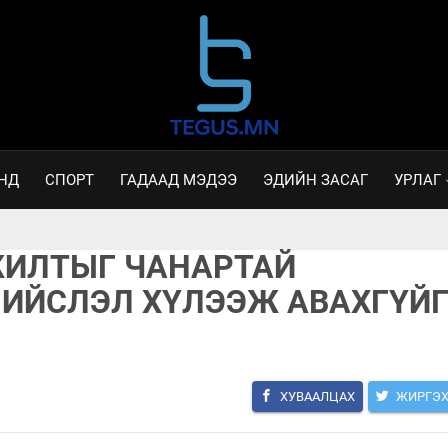
НД
СПОРТ
ГАДААД МЭДЭЭ
ЭДИЙН ЗАСАГ
УРЛАГ
ЖИЛТЫГ ЧАНАРТАЙ
НИЙСЛЭЛ ХҮЛЭЭЖ АВАХГҮЙ
ХУВААЛЦАХ
ЖИРГЭ