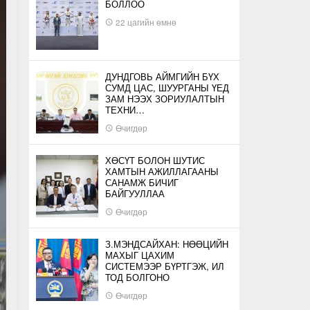
БОЛЛОО
22 цагийн өмнө
ДУНДГОВЬ АЙМГИЙН БҮХ
СУМД ЦАС, ШУУРГАНЫ ҮЕД
ЗАМ НЭЭХ ЗОРИУЛАЛТЫН
ТЕХНИ…
Өчигдөр
ХӨСҮТ БОЛОН ШУТИС
ХАМТЫН АЖИЛЛАГААНЫ
САНАМЖ БИЧИГ
БАЙГУУЛЛАА
Өчигдөр
З.МЭНДСАЙХАН: НӨӨЦИЙН
МАХЫГ ЦАХИМ
СИСТЕМЭЭР БҮРТГЭЖ, ИЛ
ТОД БОЛГОНО
Өчигдөр