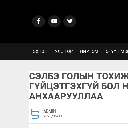
ЭХЛЭЛ
УЛС ТӨР
НИЙГЭМ
ЭРҮҮЛ МЭ
СЭЛБЭ ГОЛЫН ТОХИ
ГҮЙЦЭТГЭХГҮЙ БОЛ 
АНХААРУУЛЛАА
ADMIN
2026/06/11