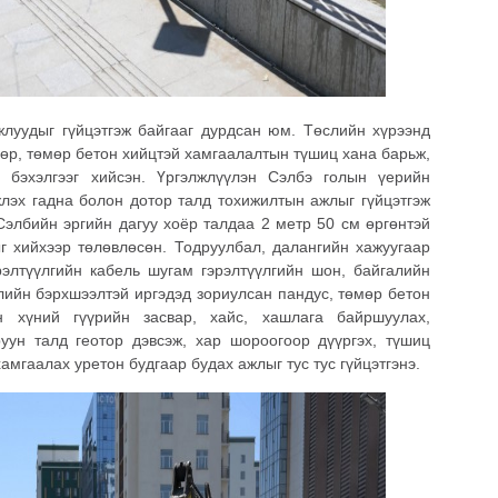
ажлуудыг гүйцэтгэж байгааг дурдсан юм. Төслийн хүрээнд
ндөр, төмөр бетон хийцтэй хамгаалалтын түшиц хана барьж,
н бэхэлгээг хийсэн. Үргэлжлүүлэн Сэлбэ голын үерийн
жлэх гадна болон дотор талд тохижилтын ажлыг гүйцэтгэж
элбийн эргийн дагуу хоёр талдаа 2 метр 50 см өргөнтэй
г хийхээр төлөвлөсөн. Тодруулбал, далангийн хажуугаар
элтүүлгийн кабель шугам гэрэлтүүлгийн шон, байгалийн
жлийн бэрхшээлтэй иргэдэд зориулсан пандус, төмөр бетон
н хүний гүүрийн засвар, хайс, хашлага байршуулах,
уун талд геотор дэвсэж, хар шороогоор дүүргэх, түшиц
хамгаалах уретон будгаар будах ажлыг тус тус гүйцэтгэнэ.