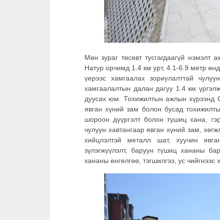
Мөн зураг төсөвт тусгагдаагүй нэмэлт 
Натур орчимд 1.4 км урт, 4.1-6.9 метр ө
үерээс хамгаалах зориулалттай чулуу
хамгаалалтын далан дагуу 1.4 км үргэл
дуусах юм. Тохижилтын ажлын хүрээнд С
явган хүний зам болон бусад тохижилты
шороон дүүргэлт болон түшиц хана, гэр
чулуун хавтангаар явган хүний зам, хөг
хийцлэлтэй металл шат, хуучин явга
зүлэгжүүлэлт, баруун түшиц хананы бар
хананы өнгөлгөө, тэгшилгээ, ус чийгнээс 