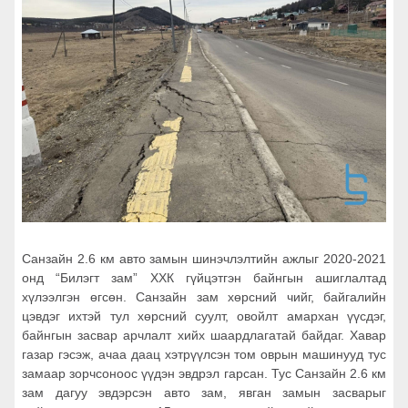
Санзайн 2.6 км авто замын шинэчлэлтийн ажлыг 2020-2021
онд “Билэгт зам” ХХК гүйцэтгэн байнгын ашиглалтад
хүлээлгэн өгсөн. Санзайн зам хөрсний чийг, байгалийн
цэвдэг ихтэй тул хөрсний суулт, овойлт амархан үүсдэг,
байнгын засвар арчлалт хийх шаардлагатай байдаг. Хавар
газар гэсэж, ачаа даац хэтрүүлсэн том оврын машинууд тус
замаар зорчсоноос үүдэн эвдрэл гарсан. Тус Санзайн 2.6 км
зам дагуу эвдэрсэн авто зам, явган замын засварыг