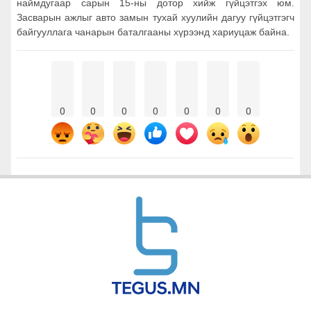
наймдугаар сарын 15-ны дотор хийж гүйцэтгэх юм.
Засварын ажлыг авто замын тухай хуулийн дагуу гүйцэтгэгч
байгууллага чанарын баталгааны хүрээнд хариуцаж байна.
0
0
0
0
0
0
0