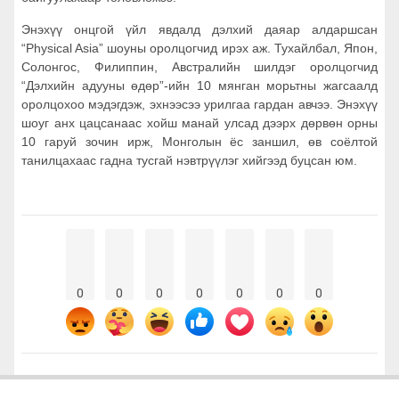
Энэхүү онцгой үйл явдалд дэлхий даяар алдаршсан
“Physical Asia” шоуны оролцогчид ирэх аж. Тухайлбал, Япон,
Солонгос, Филиппин, Австралийн шилдэг оролцогчид
“Дэлхийн адууны өдөр”-ийн 10 мянган морьтны жагсаалд
оролцохоо мэдэгдэж, эхнээсээ урилгаа гардан авчээ. Энэхүү
шоуг анх цацсанаас хойш манай улсад дээрх дөрвөн орны
10 гаруй зочин ирж, Монголын ёс заншил, өв соёлтой
танилцахаас гадна тусгай нэвтрүүлэг хийгээд буцсан юм.
0
0
0
0
0
0
0