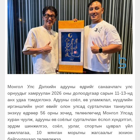
Монгол Улс Дэлхийн адууны өдрийг санаачлагч улс
орнуудыг хамруулан 2026 оны долоодугаар сарын 11-13-нд
анх удаа тэмдэглэнэ. Адууны соёл, өв уламжлал, нүүдлийн
иргэншлийн үнэт өвийг олон улсад сурталчлан таниулах
энэхүү өдрөөр 56 орны зочид, төлөөлөгчид Монгол Улсад
хуран чуулж, адууны өв соёлыг сурталчлан ёслол хүндэтгэл,
эрдэм шинжилгээ, соёл, урлаг, спортын цуврал үйл
ажиллагаа, 10 мянган морьтны жагсаалыг зохион
байгуулахаар төлөвлөжээ.