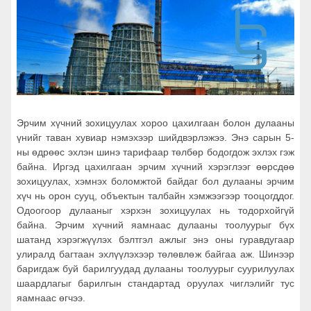
Эрчим хүчний зохицуулах хороо цахилгаан болон дулааны
үнийг таван хувиар нэмэхээр шийдвэрлэжээ. Энэ сарын 5-
ны өдрөөс эхлэн шинэ тарифаар төлбөр бодогдож эхлэх гэж
байна. Иргэд цахилгаан эрчим хүчний хэрэглээг өөрсдөө
зохицуулах, хэмнэх боломжтой байдаг бол дулааны эрчим
хүч нь орон сууц, объектын талбайн хэмжээгээр тооцогддог.
Одоогоор дулааныг хэрхэн зохицуулах нь тодорхойгүй
байна. Эрчим хүчний яамнаас дулааны тоолуурыг бүх
шатанд хэрэгжүүлэх бэлтгэл ажлыг энэ оны гуравдугаар
улиралд багтаан эхлүүлэхээр төлөвлөж байгаа аж. Шинээр
баригдаж буй барилгуудад дулааны тоолуурыг суурилуулах
шаардлагыг барилгын стандартад оруулах чиглэлийг тус
яамнаас өгчээ.