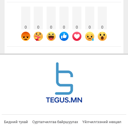
0
0
0
0
0
0
0
Бидний тухай
Сурталчилгаа байршуулах
Үйлчилгээний нөхцөл