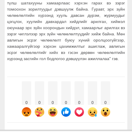
түлш шатахууны хамаарлаас хэрхэн гарах вэ зэрэг
томоохон зорилтуудыг дэвшүүлж байна. Гуравт, эрх зүйн
чөлөөлөлтийн хүрээнд хууль давсан дүрэм, журмуудыг
цэгцлэх, хуулийн давхардал хийдлийг арилгах, хиймэл
оюунаар эрх зүйн хоорондын хийдэл, хамаарлыг арилгах вэ
зэрэг чиглэлээр эрх зүйн чөлөөлөлтүүдийг хийж байна. Мөн
авлигын эсрэг чөлөөлөлт буюу хүний оролцоогүйгээр,
хамааралгүйгээр хэрхэн цахимжилтыг ашиглаж, авлигын
эсрэг чөлөөлөлтийг хийх вэ гэсэн дөрвөн чөлөөлөлтийн
хүрээнд засгийн гол бодлогоо дэвшүүлэн ажиллалаа" гэв.
0
0
0
0
0
0
0