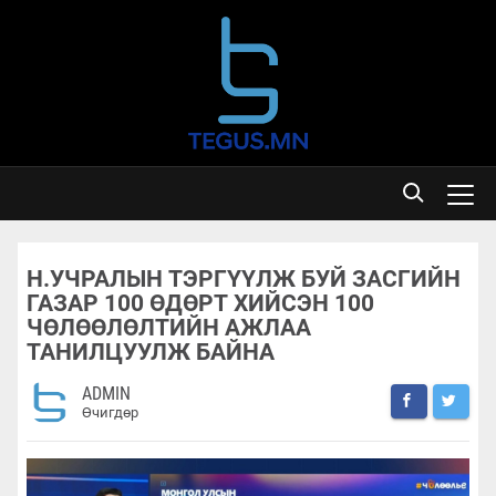
Н.УЧРАЛЫН ТЭРГҮҮЛЖ БУЙ ЗАСГИЙН
ГАЗАР 100 ӨДӨРТ ХИЙСЭН 100
ЧӨЛӨӨЛӨЛТИЙН АЖЛАА
ТАНИЛЦУУЛЖ БАЙНА
ADMIN
Өчигдөр