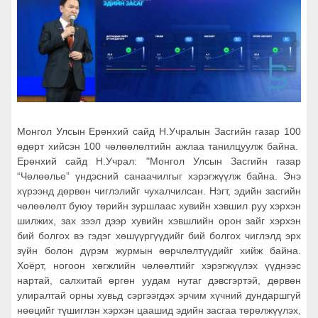
Монгол Улсын Ерөнхий сайд Н.Учралын Засгийн газар 100
өдөрт хийсэн 100 чөлөөлөлтийн ажлаа танилцуулж байна.
Ерөнхий сайд Н.Учрал: "Монгол Улсын Засгийн газар
“Чөлөөлье” үндэсний санаачилгыг хэрэгжүүлж байна. Энэ
хүрээнд дөрвөн чиглэлийг чухалчилсан. Нэгт, эдийн засгийн
чөлөөлөлт буюу төрийн зуршлаас хувийн хэвшил руу хэрхэн
шилжих, зах зээл дээр хувийн хэвшлийн орон зайг хэрхэн
бий болгох вэ гэдэг хөшүүргүүдийг бий болгох чиглэлд эрх
зүйн болон дүрэм журмын өөрчлөлтүүдийг хийж байна.
Хоёрт, ногоон хөгжлийн чөлөөлтийг хэрэгжүүлэх үүднээс
нартай, салхитай өргөн уудам нутаг дэвсгэртэй, дөрвөн
улиралтай орны хувьд сэргээгдэх эрчим хүчний дундаршгүй
нөөцийг түшиглэн хэрхэн цаашид эдийн засгаа төрөлжүүлэх,