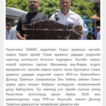
Палестины ХАМАС хөдөлгөөн Газын зурвасын засгийн
газрын бүрэн эрхийг Газын зурвасыг удирдах үндэсний
хороонд шилжүүлэх болсноо мэдэгджээ. Засгийн газрын
онцгой хорооны тэргүүн Мухаммед аль-Фарра огцрох
өргөдлөө өгч, засгийн газрын хороог татан буулгажээ. Газын
зурвасыг удирдах үндэсний хороог АНУ-ын Ерөнхийлөгч
Доналд Трампын санаачилсан Энх тайвны зөвлөл Газын
зурвас дахь нөхцөл байдлыг зохицуулах төлөвлөгөөний
дагуу байгуулжээ. Тус зөвлөлд улс төрийн хүчнээс ангид
Палестины зүтгэлтнүүд орсон байна. 2025 оны
арваннэгдүгээр сард НҮБ-ын Аюулгүйн зөвлөл Доналд
Трампын дэвшүүлсэн төлөвлөгөөг дэмжсэн юм.