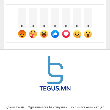
0
0
0
0
0
0
0
Бидний тухай
Сурталчилгаа байршуулах
Үйлчилгээний нөхцөл