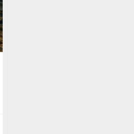
Өчигдөр
АИ-92 ШАТАХУУНЫ
НИЙЛҮҮЛЭЛТ ТАСРАЛТГҮЙ
ҮРГЭЛЖИЛЖ БАЙНА
2026/08/06
МОНГОЛ, ХЯТАДЫН
ХЭВЛЭЛ МЭДЭЭЛЛИЙН XVI
ФОРУМЫН БЭЛТГЭЛ
УУЛЗАЛТ ХӨХХОТОД…
2026/08/06
ХИРОШИМА ХОТ АТОМЫН
БӨМБӨГДӨЛТӨД
ӨРТСӨНӨӨС ХОЙШ 81 ЖИЛ
ӨНГӨРЧЭЭ
2026/08/06
НЭГДҮГЭЭР АНГИЙН
ХҮҮХДЭЭ ЦАХИМААР