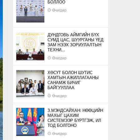
БОЛЛОО
Өчигдөр
ДУНДГОВЬ АЙМГИЙН БҮХ
СУМД ЦАС, ШУУРГАНЫ ҮЕД
ЗАМ НЭЭХ ЗОРИУЛАЛТЫН
ТЕХНИ…
Өчигдөр
ХӨСҮТ БОЛОН ШУТИС
ХАМТЫН АЖИЛЛАГААНЫ
САНАМЖ БИЧИГ
БАЙГУУЛЛАА
Өчигдөр
З.МЭНДСАЙХАН: НӨӨЦИЙН
МАХЫГ ЦАХИМ
СИСТЕМЭЭР БҮРТГЭЖ, ИЛ
ТОД БОЛГОНО
Өчигдөр