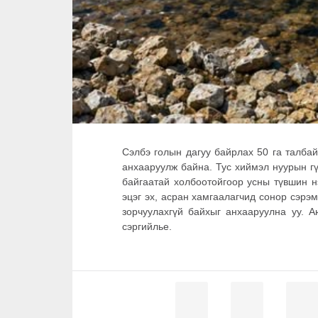
Сэлбэ голын дагуу байрлах 50 га талба
анхааруулж байна. Тус хиймэл нуурын гү
байгаатай холбоотойгоор усны түвшин н
эцэг эх, асран хамгаалагчид сонор сэрэ
зорчуулахгүй байхыг анхааруулна уу. А
сэргийлье.