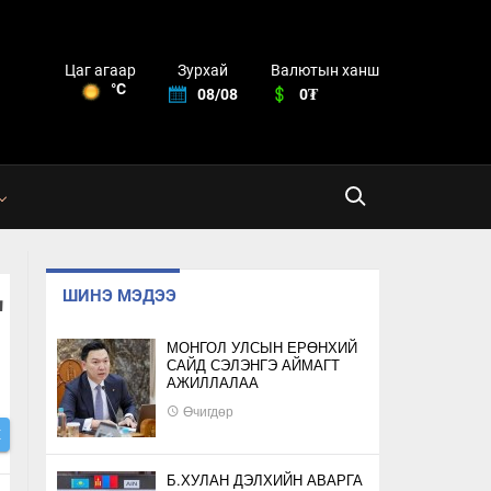
Зурхай
Валютын ханш
Цаг агаар
°C
08/08
0₮
Д
ШИНЭ МЭДЭЭ
МОНГОЛ УЛСЫН ЕРӨНХИЙ
САЙД СЭЛЭНГЭ АЙМАГТ
АЖИЛЛАЛАА
Өчигдөр
Х
Б.ХУЛАН ДЭЛХИЙН АВАРГА