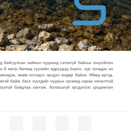
йд байгуулсан хиймэл нууранд сэлэхгүй байхыг онцгойлон
н 8 метр бөгөөд сүүлийн өдрүүдэд бороо, хур тунадас их
эмэгдэж, живж осолдох эрсдэл өндөр байна. Иймд иргэд,
мжтэй байж, бага хүүхдийг нуурын орчимд хараа хяналтгүй
юулгүй байдлаа хангаж, болзошгүй эрсдэлээс урьдчилан