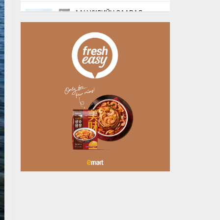
ААН-ҮҮДИЙН ЗААВАЛ
БҮРДҮҮЛДЭГ 103
БҮРТГЭЛИЙГ ХҮЧИНГҮЙ
БОЛГОЛОО
Өчигдөр
НАТО-ГИЙН ЛОГИСТИКИЙН
ЧУХАЛ ТӨВ ЛЕЙПЦИГИЙН
НИСЭХ БУУДАЛД
БӨМБӨГТЭЙ ДРО…
Өчигдөр
БУЯНТ СУМАНД АЛГА
БОЛСОН 10 НАСТАЙ
ОХИНЫГ ЭРЭН ХАЙХ
АЖИЛЛАГАА ҮРГЭЛЖИЛ…
Өчигдөр
ХУДАЛДАА, ҮЙЛЧИЛГЭЭ
ЭРХЛЭХЭД ШААРДДАГ
ДАВХАРДСАН БҮРТГЭЛИЙГ
ХҮЧИНГҮЙ Б…