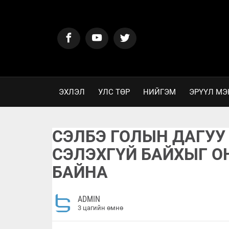
ЭХЛЭЛ
УЛС ТӨР
НИЙГЭМ
ЭРҮҮЛ МЭ
СЭЛБЭ ГОЛЫН ДАГУУ
СЭЛЭХГҮЙ БАЙХЫГ 
БАЙНА
ADMIN
3 цагийн өмнө