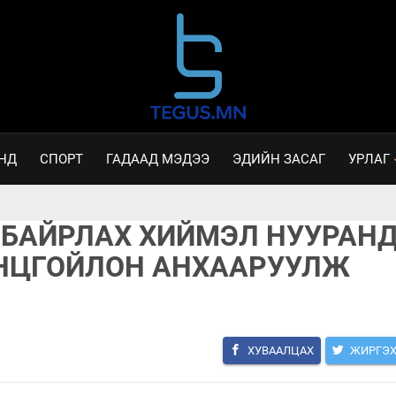
НД
СПОРТ
ГАДААД МЭДЭЭ
ЭДИЙН ЗАСАГ
УРЛАГ
 БАЙРЛАХ ХИЙМЭЛ НУУРАН
ОНЦГОЙЛОН АНХААРУУЛЖ
ХУВААЛЦАХ
ЖИРГЭ