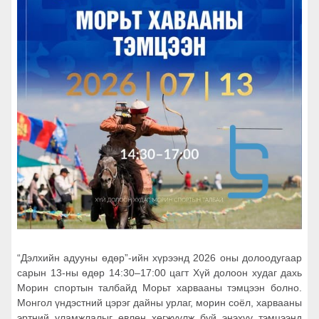
“Дэлхийн адууны өдөр”-ийн хүрээнд 2026 оны долоодугаар
сарын 13-ны өдөр 14:30–17:00 цагт Хүй долоон худаг дахь
Морин спортын талбайд Морьт харвааны тэмцээн болно.
Монгол үндэстний цэрэг дайны урлаг, морин соёл, харвааны
эртний уламжлалыг өвлөн хөгжүүлж буй энэхүү тэмцээнд