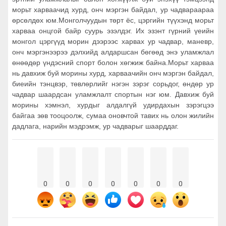
морьт харваачид хурд, онч мэргэн байдал, ур чадвараараа
өрсөлдөх юм.Монголчуудын төрт ёс, цэргийн түүхэнд морьт
харваа онцгой байр суурь эзэлдэг. Их эзэнт гүрний үеийн
монгол цэргүүд морин дээрээс харвах ур чадвар, маневр,
онч мэргэнээрээ дэлхийд алдаршсан бөгөөд энэ уламжлал
өнөөдөр үндэсний спорт болон хөгжиж байна.Морьт харваа
нь давхиж буй морины хурд, харваачийн онч мэргэн байдал,
биеийн тэнцвэр, төвлөрлийг нэгэн зэрэг сорьдог, өндөр ур
чадвар шаардсан уламжлалт спортын нэг юм. Давхиж буй
морины хэмнэл, хурдыг алдалгүй удирдахын зэрэгцээ
байгаа зөв тооцоолж, сумаа оновчтой тавих нь олон жилийн
дадлага, нарийн мэдрэмж, ур чадварыг шаарддаг.
0
0
0
0
0
0
0