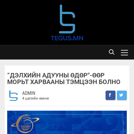
“ДЭЛХИЙН АДУУНЫ ӨДӨР"-ӨӨР
МОРЬТ ХАРВААНЫ ТЭМЦЭЭН БОЛНО
ADMIN
4 цагийн өмнө