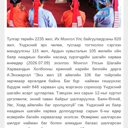
Тулгар төрийн 2235 жил, Их Монгол Улс байгуулагдсаны 820
жил, Үндэсний эрх чөлөө, тусгаар тогтнолоо сэргээн
мандуулсны 115 жил, Ардын хувьсгалын 105 жилийн ойн
баяр наадмын багийн насанд хүрэгчдийн шагайн харваа
өнөөдөр (2026.07.09) эхэллээ. Монгол Улсын Шагайн
Харваачдын Холбооны ерөнхий нарийн бичгийн дарга
А.Энхжаргал “Энэ жил 18 аймгийн 106 баг тойргийн
зарчмаар өрсөлдөж байна. Баг бүр найман гишүүнээс
бүрдэж нийт 848 харваач цэц мэргэнээ сорихоор Үндэсний
шагайн асарт цугларлаа. Тэмцээн энэ сарын 12-ныг хүртэл
үргэлжилж, эхний таван байрыг шалгаруулна. Баян-Өлгий,
Увс, Ховд аймгийн баг оролцоогүй” гэв. Үндэсний их баяр
наадмын шагайн харваа долоодугаар сарын 6-ны өдөр
өсвөрийн багийн харваагаар эхэлсэн. Өсвөрөөс шалгарсан
шилдэг найман баг болон ахмадын багаас шалгарсан