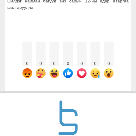
шилдэг найман багууд энэ сарын 12-ны өдөр аваргаа
шалгаруулна.
0
0
0
0
0
0
0